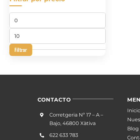
Precio
mínimo
Precio
máximo
Filtrar
CONTACTO
ME
Inici
Corretgeria Nº 17 – A –
Nuest
Bajo, 46800 Xàtiva
Blog
622 633 783
Cont