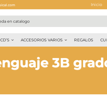
Inicio
sical.com
CD’S
ACCESORIOS VARIOS
REGALOS
CU
enguaje 3B grad