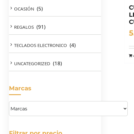
C
(5)
OCASIÓN
L
C
(91)
REGALOS
5
(4)
TECLADOS ELECTRONICO
(18)
UNCATEGORIZED
Marcas
Filtrar por precio