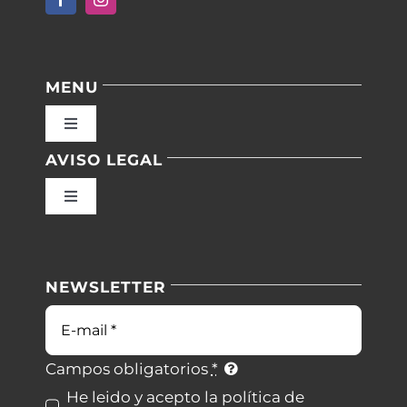
MENU
Toggle
Navigation
AVISO LEGAL
Inicio
Toggle
Navigation
Nuestras instalaciones
Política de privacidad
NEWSLETTER
Blog
Condiciones de uso
Correo
electrónico
Contacto
Ley de cookies
Campos obligatorios
*
He leido y acepto la política de