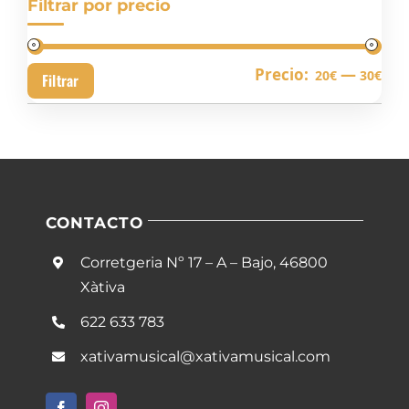
Filtrar por precio
Pre
Pre
Precio:
—
20€
30€
Filtrar
mín
má
CONTACTO
Corretgeria Nº 17 – A – Bajo, 46800
Xàtiva
622 633 783
xativamusical@xativamusical.com