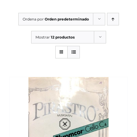
SERVICIOS TALLER
Ordena por
Orden predeterminado
SERVICIOS TALLER
OCASIÓN
Mostrar
12 productos
OCASIÓN