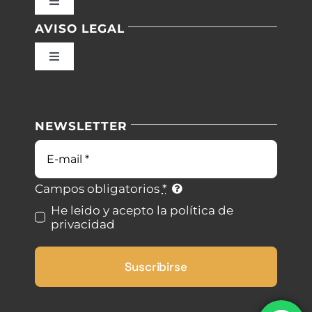
Toggle
Navigation
AVISO LEGAL
Inicio
Toggle
Navigation
Nuestras instalaciones
Política de privacidad
NEWSLETTER
Blog
Condiciones de uso
Correo
electrónico
Contacto
Ley de cookies
Campos obligatorios
*
He leido y acepto la política de
privacidad
Desistimiento
Suscribirse
Accesibilidad