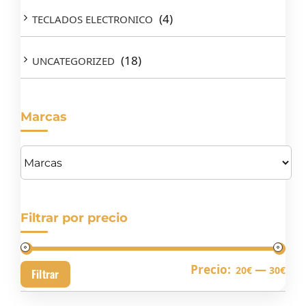
(4)
TECLADOS ELECTRONICO
(18)
UNCATEGORIZED
Marcas
Filtrar por precio
Pre
Pre
Precio:
—
20€
30€
Filtrar
mín
má