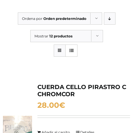
SERVICIOS TALLER
Ordena por
Orden predeterminado
SERVICIOS TALLER
OCASIÓN
Mostrar
12 productos
OCASIÓN
CUERDA CELLO PIRASTRO C
CHROMCOR
28.00
€
Añadir al carrito
Detalles