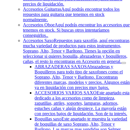
precios de liquidación.
Accesorios Guitarras
Aquí podrás encontrar todos los
repuestos para guitarra que tenemos en stock
normalmente.
Accesorios Oboe
Aquí podrás encontrar los accesorios que
tenemos en stock. Si buscas otros intentaríamos
conseguirlos..
Accesorios Saxo
Repuestos para saxofón, aquí encontraras
mucha variedad de productos para estos instrumentos,
Soprano, Alto, Tenor y Barítono. Tienes la opción en
seleccionar si quieres boquilla, abrazaderas y boquilleros,
cañas, el resto lo encontraras en Accesorio en general.
ABRAZADERAS SAXOS
Abrazaderas y
Boquilleros para todo tipo de saxofones como el
Soprano, Alto, Tenor y Barítono. Encontraras
diferentes marcas, modelos y precios. Algunos están
ya en liquidación con precios muy bajos.
ACCESORIOS VARIOS SAXO
Este apartado esta
dedicado a los accesorios como de limpieza,
zapatillas, atriles, soportes, lamparas, adornos,
estuches cañas y algún despiece. La mayoría están
con precios bajos de liquidación. Son de tu interés.
Boquillas saxo
Este apartado te muestra la variedad
de boquillas de saxo Soprano, Alto, Tenor y
Barítono. Las marcas mas vendidas son Selmer,