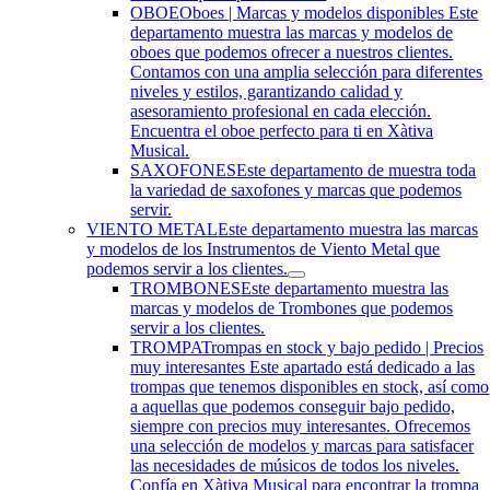
OBOE
Oboes | Marcas y modelos disponibles Este
departamento muestra las marcas y modelos de
oboes que podemos ofrecer a nuestros clientes.
Contamos con una amplia selección para diferentes
niveles y estilos, garantizando calidad y
asesoramiento profesional en cada elección.
Encuentra el oboe perfecto para ti en Xàtiva
Musical.
SAXOFONES
Este departamento de muestra toda
la variedad de saxofones y marcas que podemos
servir.
VIENTO METAL
Este departamento muestra las marcas
y modelos de los Instrumentos de Viento Metal que
podemos servir a los clientes.
TROMBONES
Este departamento muestra las
marcas y modelos de Trombones que podemos
servir a los clientes.
TROMPA
Trompas en stock y bajo pedido | Precios
muy interesantes Este apartado está dedicado a las
trompas que tenemos disponibles en stock, así como
a aquellas que podemos conseguir bajo pedido,
siempre con precios muy interesantes. Ofrecemos
una selección de modelos y marcas para satisfacer
las necesidades de músicos de todos los niveles.
Confía en Xàtiva Musical para encontrar la trompa