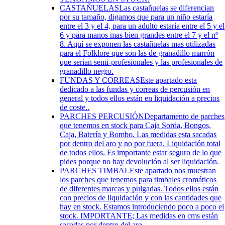
CASTAÑUELAS
Las castañuelas se diferencian
por su tamaño, digamos que para un niño estaría
entre el 3 y el 4, para un adulto estaría entre el 5 y el
6 y para manos mas bien grandes entre el 7 y el nº
8. Aquí se exponen las castañuelas mas utilizadas
para el Folklore que son las de granadillo marrón
que serian semi-profesionales y las profesionales de
granadillo negro.
FUNDAS Y CORREAS
Este apartado esta
dedicado a las fundas y correas de percusión en
general y todos ellos están en liquidación a precios
de coste..
PARCHES PERCUSIÓN
Departamento de parches
que tenemos en stock para Caja Sorda, Bongos,
Caja, Batería y Bombo. Las medidas esta sacadas
por dentro del aro y no por fuera. Liquidación total
de todos ellos. Es importante estar seguro de lo que
pides porque no hay devolución al ser liquidación.
PARCHES TIMBAL
Este apartado nos muestran
los parches que tenemos para timbales cromáticos
de diferentes marcas y pulgadas. Todos ellos están
con precios de liquidación y con las cantidades que
hay en stock. Estamos introduciendo poco a poco el
stock. IMPORTANTE; Las medidas en cms están
sacadas por dentro del aro.