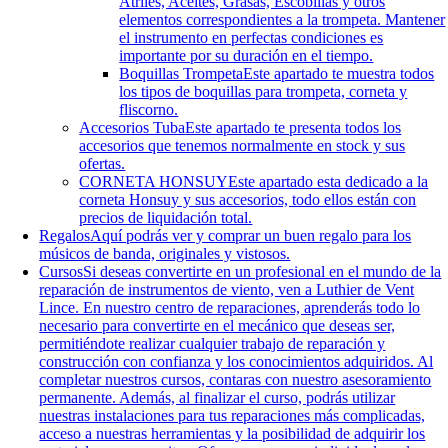
Atriles, Aceites, Grasas, Escobillas y otros
elementos correspondientes a la trompeta. Mantener
el instrumento en perfectas condiciones es
importante por su duración en el tiempo.
Boquillas Trompeta
Este apartado te muestra todos
los tipos de boquillas para trompeta, corneta y
fliscorno.
Accesorios Tuba
Este apartado te presenta todos los
accesorios que tenemos normalmente en stock y sus
ofertas.
CORNETA HONSUY
Este apartado esta dedicado a la
corneta Honsuy y sus accesorios, todo ellos están con
precios de liquidación total.
Regalos
Aquí podrás ver y comprar un buen regalo para los
músicos de banda, originales y vistosos.
Cursos
Si deseas convertirte en un profesional en el mundo de la
reparación de instrumentos de viento, ven a Luthier de Vent
Lince. En nuestro centro de reparaciones, aprenderás todo lo
necesario para convertirte en el mecánico que deseas ser,
permitiéndote realizar cualquier trabajo de reparación y
construcción con confianza y los conocimientos adquiridos. Al
completar nuestros cursos, contaras con nuestro asesoramiento
permanente. Además, al finalizar el curso, podrás utilizar
nuestras instalaciones para tus reparaciones más complicadas,
acceso a nuestras herramientas y la posibilidad de adquirir los