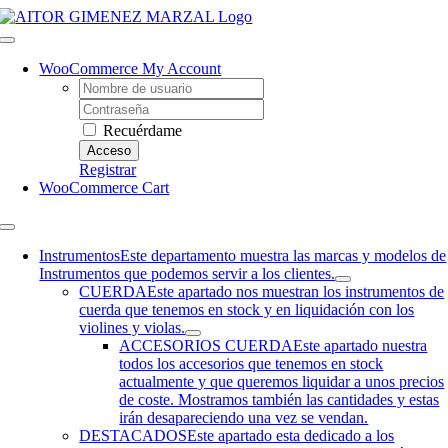
Saltar
al
Toggle
contenido
Navigation
WooCommerce My Account
Username:
Contraseña
Recuérdame
Registrar
WooCommerce Cart
Toggle
Navigation
Instrumentos
Este departamento muestra las marcas y modelos de
Instrumentos que podemos servir a los clientes.
CUERDA
Este apartado nos muestran los instrumentos de
cuerda que tenemos en stock y en liquidación con los
violines y violas.
ACCESORIOS CUERDA
Este apartado nuestra
todos los accesorios que tenemos en stock
actualmente y que queremos liquidar a unos precios
de coste. Mostramos también las cantidades y estas
irán desapareciendo una vez se vendan.
DESTACADOS
Este apartado esta dedicado a los