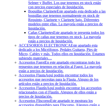
Selmer y Buffet. Los que tenemos en stock están
con precios especiales de liquidación.
Boquillas Clarinete
Este apartado esta dedicado a las
boquillas que tenemos normalmente en stock de
Requinto, Clarinete y Clarinete bajo. Diferentes
modelos entre ellas. La mayoría están a precios de
liquidación.
Cañas Clarinetes
Este apartado te presenta todos los
tipos de cañas que tenemos en stock, La mayoría
están a precios de liquidación.
ACCESORIOS ELECTRONICA
Este apartado esta
dedicado a los Micrófonos, Pedales Guitarra, Pies de
Micro, Cables y más. Todos ellos en liquidación. Estamos
subiendo materiales…
Accesorios Fagot
En este apartado encontraras todo los
repuestos que tenemos en relación al Fagot. La mayoría
están a precios de liquidación.
Accesorios Flauta
Aquí podrás encontrar todos los
accesorios que necesitas para la Flauta. Alguno de los
artículos están a precios de liquidación.
Accesorios Flautín
Aquí podrás encontrar los accesorios
relacionados con el Flautín. Algunos de ellos están a
precios de liquidación.
Accesorios Fliscorno
Este apartado te mostrara los
accesorios disponibles para Fliscorno. Algunos están a