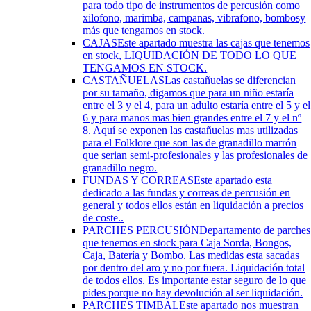
para todo tipo de instrumentos de percusión como
xilofono, marimba, campanas, vibrafono, bombosy
más que tengamos en stock.
CAJAS
Este apartado muestra las cajas que tenemos
en stock, LIQUIDACIÓN DE TODO LO QUE
TENGAMOS EN STOCK.
CASTAÑUELAS
Las castañuelas se diferencian
por su tamaño, digamos que para un niño estaría
entre el 3 y el 4, para un adulto estaría entre el 5 y el
6 y para manos mas bien grandes entre el 7 y el nº
8. Aquí se exponen las castañuelas mas utilizadas
para el Folklore que son las de granadillo marrón
que serian semi-profesionales y las profesionales de
granadillo negro.
FUNDAS Y CORREAS
Este apartado esta
dedicado a las fundas y correas de percusión en
general y todos ellos están en liquidación a precios
de coste..
PARCHES PERCUSIÓN
Departamento de parches
que tenemos en stock para Caja Sorda, Bongos,
Caja, Batería y Bombo. Las medidas esta sacadas
por dentro del aro y no por fuera. Liquidación total
de todos ellos. Es importante estar seguro de lo que
pides porque no hay devolución al ser liquidación.
PARCHES TIMBAL
Este apartado nos muestran