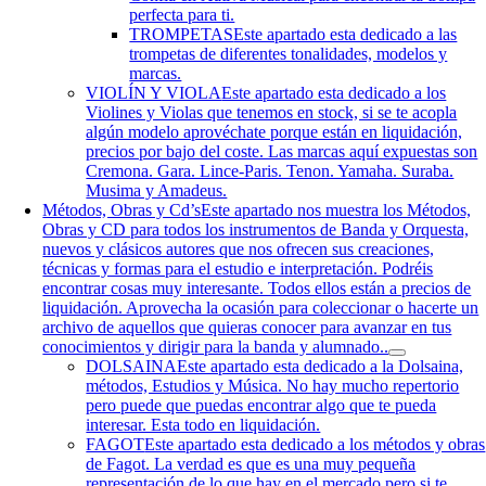
perfecta para ti.
TROMPETAS
Este apartado esta dedicado a las
trompetas de diferentes tonalidades, modelos y
marcas.
VIOLÍN Y VIOLA
Este apartado esta dedicado a los
Violines y Violas que tenemos en stock, si se te acopla
algún modelo aprovéchate porque están en liquidación,
precios por bajo del coste. Las marcas aquí expuestas son
Cremona. Gara. Lince-Paris. Tenon. Yamaha. Suraba.
Musima y Amadeus.
Métodos, Obras y Cd’s
Este apartado nos muestra los Métodos,
Obras y CD para todos los instrumentos de Banda y Orquesta,
nuevos y clásicos autores que nos ofrecen sus creaciones,
técnicas y formas para el estudio e interpretación. Podréis
encontrar cosas muy interesante. Todos ellos están a precios de
liquidación. Aprovecha la ocasión para coleccionar o hacerte un
archivo de aquellos que quieras conocer para avanzar en tus
conocimientos y dirigir para la banda y alumnado..
DOLSAINA
Este apartado esta dedicado a la Dolsaina,
métodos, Estudios y Música. No hay mucho repertorio
pero puede que puedas encontrar algo que te pueda
interesar. Esta todo en liquidación.
FAGOT
Este apartado esta dedicado a los métodos y obras
de Fagot. La verdad es que es una muy pequeña
representación de lo que hay en el mercado pero si te