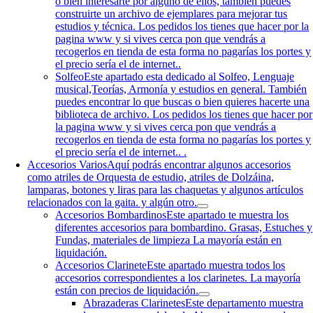
o bien interesarte por alguno de ellos, también puedes
construirte un archivo de ejemplares para mejorar tus
estudios y técnica. Los pedidos los tienes que hacer por la
pagina www y si vives cerca pon que vendrás a
recogerlos en tienda de esta forma no pagarías los portes y
el precio sería el de internet..
Solfeo
Este apartado esta dedicado al Solfeo, Lenguaje
musical,Teorías, Armonía y estudios en general. También
puedes encontrar lo que buscas o bien quieres hacerte una
biblioteca de archivo. Los pedidos los tienes que hacer por
la pagina www y si vives cerca pon que vendrás a
recogerlos en tienda de esta forma no pagarías los portes y
el precio sería el de internet.. .
Accesorios Varios
Aquí podrás encontrar algunos accesorios
como atriles de Orquesta de estudio, atriles de Dolzáina,
lamparas, botones y liras para las chaquetas y algunos artículos
relacionados con la gaita. y algún otro.
Accesorios Bombardinos
Este apartado te muestra los
diferentes accesorios para bombardino. Grasas, Estuches y
Fundas, materiales de limpieza La mayoría están en
liquidación.
Accesorios Clarinete
Este apartado muestra todos los
accesorios correspondientes a los clarinetes. La mayoría
están con precios de liquidación.
Abrazaderas Clarinetes
Este departamento muestra