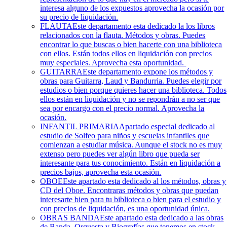
interesa alguno de los expuestos aprovecha la ocasión por
su precio de liquidación.
FLAUTA
Este departamento esta dedicado la los libros
relacionados con la flauta. Métodos y obras. Puedes
encontrar lo que buscas o bien hacerte con una biblioteca
con ellos. Están todos ellos en liquidación con precios
muy especiales. Aprovecha esta oportunidad.
GUITARRA
Este departamento expone los métodos y
obras para Guitarra, Laud y Bandurria. Puedes elegir por
estudios o bien porque quieres hacer una biblioteca. Todos
ellos están en liquidación y no se repondrán a no ser que
sea por encargo con el precio normal. Aprovecha la
ocasión.
INFANTIL PRIMARIA
Apartado especial dedicado al
estudio de Solfeo para niños y escuelas infantiles que
comienzan a estudiar música. Aunque el stock no es muy
extenso pero puedes ver algún libro que pueda ser
interesante para tus conocimiento. Están en liquidación a
precios bajos, aprovecha esta ocasión.
OBOE
Este apartado esta dedicado al los métodos, obras y
CD del Oboe. Encontraras métodos y obras que puedan
interesarte bien para tu biblioteca o bien para el estudio y
con precios de liquidación, es una oportunidad única.
OBRAS BANDA
Este apartado esta dedicado a las obras
de Banda, Orquesta y Biografías que tenemos en stock.