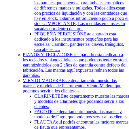
los parches que tenemos para timbales cromáticos
de diferentes marcas y pulgadas. Todos ellos están
con precios de liquidación y con las cantidades que
hay en stock. Estamos introduciendo poco a poco el
stock. IMPORTANTE; Las medidas en cms están
sacadas por dentro del aro.
PEQUEÑA PERCUSIÓN
Este apartado esta
dedicado a los instrumentos pequeños para las
escuelas, Carrillon, panderetas, claves, triángulos,
cascabeles ….
PIANOS Y TECLADOS
Este apartado está dedicado a
los teclados y pianos digitales que podemos tener en stock
garantizándolos con 2 años de garantía contra defecto de
fabricación. Las marcas aquí expuestas reúnen todos las
garantías.
VIENTO MADERA
Este departamento muestra las
marcas y modelos de Instrumentos Viento Madera que
podemos servir a los clientes.
CLARINETE
Este departamento muestra las marca
y modelos de Clarinetes que podemos servir a los
clientes.
FAGOT
Este departamento muestra las marcas y
modelos de Fagot que podemos servir a los clientes.
FLAUTA
Aquí podrás encontrar las mejores marcas
de flauta que representamos.