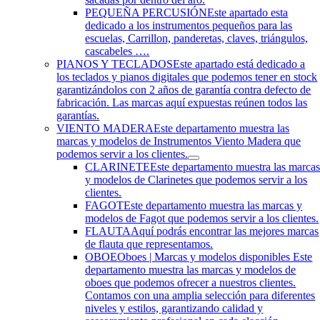
PEQUEÑA PERCUSIÓN
Este apartado esta
dedicado a los instrumentos pequeños para las
escuelas, Carrillon, panderetas, claves, triángulos,
cascabeles ….
PIANOS Y TECLADOS
Este apartado está dedicado a
los teclados y pianos digitales que podemos tener en stock
garantizándolos con 2 años de garantía contra defecto de
fabricación. Las marcas aquí expuestas reúnen todos las
garantías.
VIENTO MADERA
Este departamento muestra las
marcas y modelos de Instrumentos Viento Madera que
podemos servir a los clientes.
CLARINETE
Este departamento muestra las marca
y modelos de Clarinetes que podemos servir a los
clientes.
FAGOT
Este departamento muestra las marcas y
modelos de Fagot que podemos servir a los clientes.
FLAUTA
Aquí podrás encontrar las mejores marcas
de flauta que representamos.
OBOE
Oboes | Marcas y modelos disponibles Este
departamento muestra las marcas y modelos de
oboes que podemos ofrecer a nuestros clientes.
Contamos con una amplia selección para diferentes
niveles y estilos, garantizando calidad y