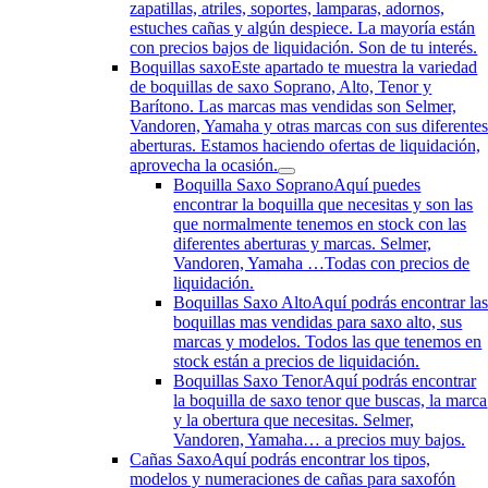
zapatillas, atriles, soportes, lamparas, adornos,
estuches cañas y algún despiece. La mayoría están
con precios bajos de liquidación. Son de tu interés.
Boquillas saxo
Este apartado te muestra la variedad
de boquillas de saxo Soprano, Alto, Tenor y
Barítono. Las marcas mas vendidas son Selmer,
Vandoren, Yamaha y otras marcas con sus diferente
aberturas. Estamos haciendo ofertas de liquidación,
aprovecha la ocasión.
Boquilla Saxo Soprano
Aquí puedes
encontrar la boquilla que necesitas y son las
que normalmente tenemos en stock con las
diferentes aberturas y marcas. Selmer,
Vandoren, Yamaha …Todas con precios de
liquidación.
Boquillas Saxo Alto
Aquí podrás encontrar la
boquillas mas vendidas para saxo alto, sus
marcas y modelos. Todos las que tenemos en
stock están a precios de liquidación.
Boquillas Saxo Tenor
Aquí podrás encontrar
la boquilla de saxo tenor que buscas, la marca
y la obertura que necesitas. Selmer,
Vandoren, Yamaha… a precios muy bajos.
Cañas Saxo
Aquí podrás encontrar los tipos,
modelos y numeraciones de cañas para saxofón