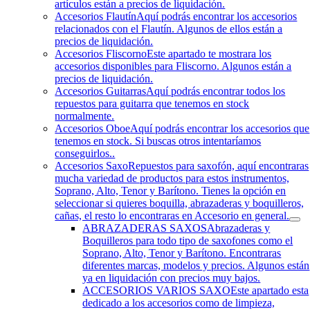
artículos están a precios de liquidación.
Accesorios Flautín
Aquí podrás encontrar los accesorios
relacionados con el Flautín. Algunos de ellos están a
precios de liquidación.
Accesorios Fliscorno
Este apartado te mostrara los
accesorios disponibles para Fliscorno. Algunos están a
precios de liquidación.
Accesorios Guitarras
Aquí podrás encontrar todos los
repuestos para guitarra que tenemos en stock
normalmente.
Accesorios Oboe
Aquí podrás encontrar los accesorios que
tenemos en stock. Si buscas otros intentaríamos
conseguirlos..
Accesorios Saxo
Repuestos para saxofón, aquí encontraras
mucha variedad de productos para estos instrumentos,
Soprano, Alto, Tenor y Barítono. Tienes la opción en
seleccionar si quieres boquilla, abrazaderas y boquilleros,
cañas, el resto lo encontraras en Accesorio en general.
ABRAZADERAS SAXOS
Abrazaderas y
Boquilleros para todo tipo de saxofones como el
Soprano, Alto, Tenor y Barítono. Encontraras
diferentes marcas, modelos y precios. Algunos están
ya en liquidación con precios muy bajos.
ACCESORIOS VARIOS SAXO
Este apartado esta
dedicado a los accesorios como de limpieza,