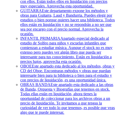
con ellos. Están todos ellos en liquidación con precios
muy especiales. Aprovecha esta oportunidad.
GUITARRA
Este departamento expone los métodos y
obras para Guitarra, Laud y Bandurria. Puedes elegir por
estudios o bien porque quieres hacer una biblioteca. Todos
ellos están en liquidación y no se repondrán a no ser que
sea por encargo con el precio normal. Aprovecha la
ocasión.
INFANTIL PRIMARIA
Apartado especial dedicado al
estudio de Solfeo para niños y escuelas infantiles que
comienzan a estudiar música. Aunque el stock no es muy
extenso pero puedes ver algún libro que pueda ser
interesante para tus conocimiento. Están en liquidación a
precios bajos, aprovecha esta ocasión.
OBOE
Este apartado esta dedicado al los métodos, obras y
CD del Oboe. Encontraras métodos y obras que puedan
interesarte bien para tu biblioteca o bien para el estudio y
con precios de liquidación, es una oportunidad única.
OBRAS BANDA
Este apartado esta dedicado a las obras
de Banda, Orquesta y Biografías que tenemos en stock.
Todas ellas están en liquidación, ahora tienes la
oportunidad de coleccionar para los archivos obras a un
precio de liquidación. Te invitamos a que tengas la
curiosidad de ver todo lo que tenemos, es posible que veas
algo que te puede interesar.