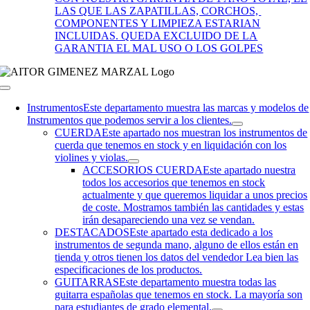
LAS QUE LAS ZAPATILLAS, CORCHOS,
COMPONENTES Y LIMPIEZA ESTARIAN
INCLUIDAS. QUEDA EXCLUIDO DE LA
GARANTIA EL MAL USO O LOS GOLPES
Toggle
Navigation
Instrumentos
Este departamento muestra las marcas y modelos de
Instrumentos que podemos servir a los clientes.
CUERDA
Este apartado nos muestran los instrumentos de
cuerda que tenemos en stock y en liquidación con los
violines y violas.
ACCESORIOS CUERDA
Este apartado nuestra
todos los accesorios que tenemos en stock
actualmente y que queremos liquidar a unos precios
de coste. Mostramos también las cantidades y estas
irán desapareciendo una vez se vendan.
DESTACADOS
Este apartado esta dedicado a los
instrumentos de segunda mano, alguno de ellos están en
tienda y otros tienen los datos del vendedor Lea bien las
especificaciones de los productos.
GUITARRAS
Este departamento muestra todas las
guitarra españolas que tenemos en stock. La mayoría son
para estudiantes de grado elemental.