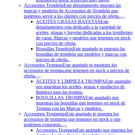
Accesorios Trombón
Este departamento muestra las
marcas y modelos de Accesorios de Trombón que
podemos servir a los clientes con precios de oferta.
ACEITES GRASAS BAYETAS
Este
departamentos esta dedicado a la variedad de
aceites, grasas y bayetas dedicadas a los trombones
de varas. Marcas y modelos que tenemos en stock
con precios de oferta.
Boquillas Trombón
Este apartado te muestra las
boquillas de trombón sus modelos y marcas con
precios de oferta..
Accesorios Trompas
Este apartado te mostrara los
accesorios de trompa.que tenemos en stock a precios de
oferta.
ACEITES Y LIMPIEZA TROMPA
Este apartado
nos muestran los aceites, grasas y productos de
limpieza para las trompa.
BOQUILLAS TROMPA
Este apartado nos
muestran las boquillas que tenemos en stock de
Trompa con las Marcas y modelos.
Accesorios Trompetas
Este apartado te muestra los
accesorios de trompeta que tenemos en stock o que
podemos conseguir..
Accesorios Trompeta
Este apartado nos muestra los