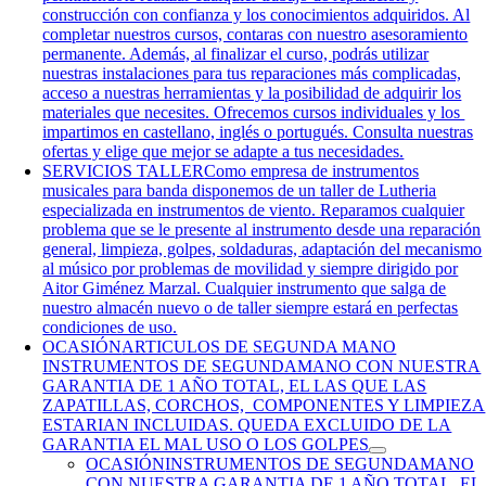
construcción con confianza y los conocimientos adquiridos. Al
completar nuestros cursos, contaras con nuestro asesoramiento
permanente. Además, al finalizar el curso, podrás utilizar
nuestras instalaciones para tus reparaciones más complicadas,
acceso a nuestras herramientas y la posibilidad de adquirir los
materiales que necesites. Ofrecemos cursos individuales y los
impartimos en castellano, inglés o portugués. Consulta nuestras
ofertas y elige que mejor se adapte a tus necesidades.
SERVICIOS TALLER
Como empresa de instrumentos
musicales para banda disponemos de un taller de Lutheria
especializada en instrumentos de viento. Reparamos cualquier
problema que se le presente al instrumento desde una reparación
general, limpieza, golpes, soldaduras, adaptación del mecanismo
al músico por problemas de movilidad y siempre dirigido por
Aitor Giménez Marzal. Cualquier instrumento que salga de
nuestro almacén nuevo o de taller siempre estará en perfectas
condiciones de uso.
OCASIÓN
ARTICULOS DE SEGUNDA MANO
INSTRUMENTOS DE SEGUNDAMANO CON NUESTRA
GARANTIA DE 1 AÑO TOTAL, EL LAS QUE LAS
ZAPATILLAS, CORCHOS, COMPONENTES Y LIMPIEZA
ESTARIAN INCLUIDAS. QUEDA EXCLUIDO DE LA
GARANTIA EL MAL USO O LOS GOLPES
OCASIÓN
INSTRUMENTOS DE SEGUNDAMANO
CON NUESTRA GARANTIA DE 1 AÑO TOTAL, EL