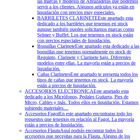
las marcas y modelos de Abrazaderas que podemos
servir a los clientes. Algunos artículos ya están en
liquidación con precios muy especiales.
BARRILETES CLARINETE
Este apartado esta
dedicado a los barriletes que tenemos en stock
aunque también puedes solicitarnos marcas como
Selmer y Buffet. Los que tenemos en stock están
con precios especiales de liquidación.
Boquillas Clarinete
Este apartado esta dedicado a las
boquillas que tenemos normalmente en stock de
Requinto, Clarinete y Clarinete bajo. Diferentes
modelos entre ellas. La mayoría están a precios de
liquidación.
Cañas Clarinetes
Este apartado te presenta todos los
tipos de cañas que tenemos en stock, La mayoría
están a precios de liquidación.
ACCESORIOS ELECTRONICA
Este apartado esta
dedicado a los Micrófonos, Pedales Guitarra, Pies de
Micro, Cables y más. Todos ellos en liquidación. Estamos
subiendo materiales…
Accesorios Fagot
En este apartado encontraras todo los
repuestos que tenemos en relación al Fagot. La mayoría
están a precios de liquidación.
Accesorios Flauta
Aquí podrás encontrar todos los
accesorios que necesitas para la Flauta. Alguno de los