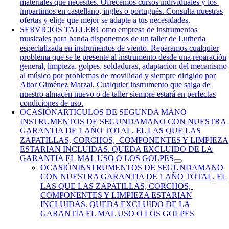
materiales que necesites. Ofrecemos cursos individuales y los
impartimos en castellano, inglés o portugués. Consulta nuestras
ofertas y elige que mejor se adapte a tus necesidades.
SERVICIOS TALLER
Como empresa de instrumentos
musicales para banda disponemos de un taller de Lutheria
especializada en instrumentos de viento. Reparamos cualquier
problema que se le presente al instrumento desde una reparación
general, limpieza, golpes, soldaduras, adaptación del mecanismo
al músico por problemas de movilidad y siempre dirigido por
Aitor Giménez Marzal. Cualquier instrumento que salga de
nuestro almacén nuevo o de taller siempre estará en perfectas
condiciones de uso.
OCASIÓN
ARTICULOS DE SEGUNDA MANO
INSTRUMENTOS DE SEGUNDAMANO CON NUESTRA
GARANTIA DE 1 AÑO TOTAL, EL LAS QUE LAS
ZAPATILLAS, CORCHOS, COMPONENTES Y LIMPIEZA
ESTARIAN INCLUIDAS. QUEDA EXCLUIDO DE LA
GARANTIA EL MAL USO O LOS GOLPES
OCASIÓN
INSTRUMENTOS DE SEGUNDAMANO
CON NUESTRA GARANTIA DE 1 AÑO TOTAL, EL
LAS QUE LAS ZAPATILLAS, CORCHOS,
COMPONENTES Y LIMPIEZA ESTARIAN
INCLUIDAS. QUEDA EXCLUIDO DE LA
GARANTIA EL MAL USO O LOS GOLPES