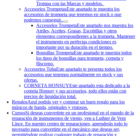
Trompa con las Marcas y modelos.
Accesorios Trompetas
Este apartado te muestra los
accesorios de trompeta que tenemos en stock o que
podemos conseguir..
Accesorios Trompeta
Este apartado nos muestra los
Atriles, Aceites, Grasas, Escobillas y otros
elementos correspondientes a la trompeta. Mantener
el instrumento en perfectas condiciones es
importante por su duración en el tiempo.
Boquillas Trompeta
Este apartado te muestra todos
los tipos de boquillas para trompeta, corneta y
fliscorno.
Accesorios Tuba
Este apartado te presenta todos los
accesorios que tenemos normalmente en stock y sus
ofertas.
CORNETA HONSUY
Este apartado esta dedicado a la
corneta Honsuy y sus accesorios, todo ellos están con
precios de liquidación total.
Regalos
Aquí podrás ver y comprar un buen regalo para los
músicos de banda, originales y vistosos.
Cursos
Si deseas convertirte en un profesional en el mundo de la
reparación de instrumentos de viento, ven a Luthier de Vent
Lince. En nuestro centro de reparaciones, aprenderás todo lo
necesario para convertirte en el mecánico que deseas ser,
permitiéndote realizar cualquier trabajo de reparación y