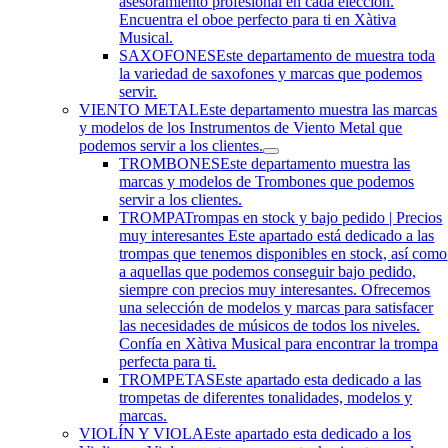
asesoramiento profesional en cada elección.
Encuentra el oboe perfecto para ti en Xàtiva
Musical.
SAXOFONES
Este departamento de muestra toda
la variedad de saxofones y marcas que podemos
servir.
VIENTO METAL
Este departamento muestra las marcas
y modelos de los Instrumentos de Viento Metal que
podemos servir a los clientes.
TROMBONES
Este departamento muestra las
marcas y modelos de Trombones que podemos
servir a los clientes.
TROMPA
Trompas en stock y bajo pedido | Precios
muy interesantes Este apartado está dedicado a las
trompas que tenemos disponibles en stock, así como
a aquellas que podemos conseguir bajo pedido,
siempre con precios muy interesantes. Ofrecemos
una selección de modelos y marcas para satisfacer
las necesidades de músicos de todos los niveles.
Confía en Xàtiva Musical para encontrar la trompa
perfecta para ti.
TROMPETAS
Este apartado esta dedicado a las
trompetas de diferentes tonalidades, modelos y
marcas.
VIOLÍN Y VIOLA
Este apartado esta dedicado a los