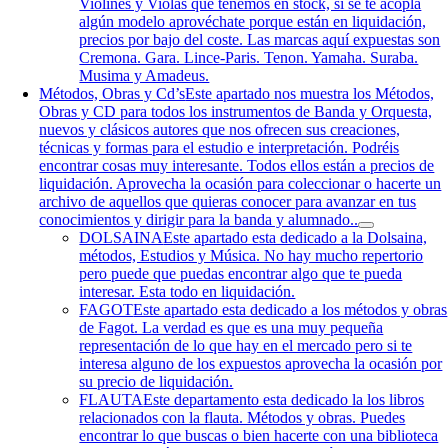
Violines y Violas que tenemos en stock, si se te acopla
algún modelo aprovéchate porque están en liquidación,
precios por bajo del coste. Las marcas aquí expuestas son
Cremona. Gara. Lince-Paris. Tenon. Yamaha. Suraba.
Musima y Amadeus.
Métodos, Obras y Cd’s
Este apartado nos muestra los Métodos,
Obras y CD para todos los instrumentos de Banda y Orquesta,
nuevos y clásicos autores que nos ofrecen sus creaciones,
técnicas y formas para el estudio e interpretación. Podréis
encontrar cosas muy interesante. Todos ellos están a precios de
liquidación. Aprovecha la ocasión para coleccionar o hacerte un
archivo de aquellos que quieras conocer para avanzar en tus
conocimientos y dirigir para la banda y alumnado..
DOLSAINA
Este apartado esta dedicado a la Dolsaina,
métodos, Estudios y Música. No hay mucho repertorio
pero puede que puedas encontrar algo que te pueda
interesar. Esta todo en liquidación.
FAGOT
Este apartado esta dedicado a los métodos y obras
de Fagot. La verdad es que es una muy pequeña
representación de lo que hay en el mercado pero si te
interesa alguno de los expuestos aprovecha la ocasión por
su precio de liquidación.
FLAUTA
Este departamento esta dedicado la los libros
relacionados con la flauta. Métodos y obras. Puedes
encontrar lo que buscas o bien hacerte con una biblioteca