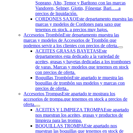
Soprano, Alto, Temor y Barítono con las marcas
Vandoren, Selmer, Glotin, Fónestar, Bari…..a
precios de liquidación.
CORDONES SAXO
Este departamento muestra las
marcas y modelos de Cordones para saxo que
tenemos en stock. a precios muy bajos.
Accesorios Trombón
Este departamento muestra las
marcas y modelos de Accesorios de Trombón que
podemos servir a los clientes con precios de oferta.
ACEITES GRASAS BAYETAS
Este
departamentos esta dedicado a la variedad de
aceites, grasas y bayetas dedicadas a los trombones
de varas. Marcas y modelos que tenemos en stock
con precios de oferta.
Boquillas Trombón
Este apartado te muestra las
boquillas de trombón sus modelos y marcas con
precios de oferta..
Accesorios Trompas
Este apartado te mostrara los
accesorios de trompa.que tenemos en stock a precios de
oferta.
ACEITES Y LIMPIEZA TROMPA
Este apartado
nos muestran los aceites, grasas y productos de
limpieza para las trompa.
BOQUILLAS TROMPA
Este apartado nos
muestran las boquillas que tenemos en stock de