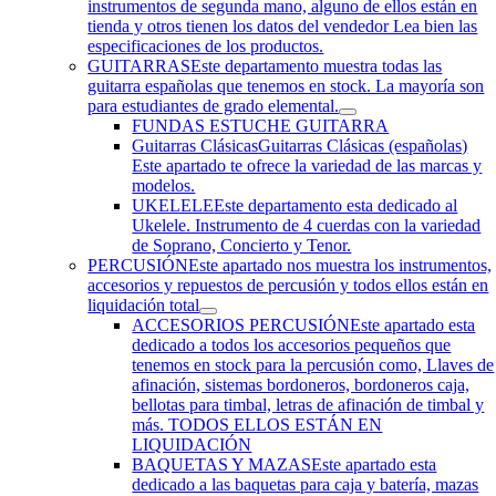
instrumentos de segunda mano, alguno de ellos están en
tienda y otros tienen los datos del vendedor Lea bien las
especificaciones de los productos.
GUITARRAS
Este departamento muestra todas las
guitarra españolas que tenemos en stock. La mayoría son
para estudiantes de grado elemental.
FUNDAS ESTUCHE GUITARRA
Guitarras Clásicas
Guitarras Clásicas (españolas)
Este apartado te ofrece la variedad de las marcas y
modelos.
UKELELE
Este departamento esta dedicado al
Ukelele. Instrumento de 4 cuerdas con la variedad
de Soprano, Concierto y Tenor.
PERCUSIÓN
Este apartado nos muestra los instrumentos,
accesorios y repuestos de percusión y todos ellos están en
liquidación total
ACCESORIOS PERCUSIÓN
Este apartado esta
dedicado a todos los accesorios pequeños que
tenemos en stock para la percusión como, Llaves de
afinación, sistemas bordoneros, bordoneros caja,
bellotas para timbal, letras de afinación de timbal y
más. TODOS ELLOS ESTÁN EN
LIQUIDACIÓN
BAQUETAS Y MAZAS
Este apartado esta
dedicado a las baquetas para caja y batería, mazas