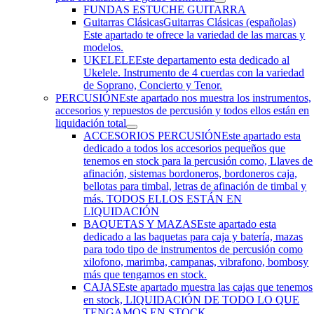
FUNDAS ESTUCHE GUITARRA
Guitarras Clásicas
Guitarras Clásicas (españolas)
Este apartado te ofrece la variedad de las marcas y
modelos.
UKELELE
Este departamento esta dedicado al
Ukelele. Instrumento de 4 cuerdas con la variedad
de Soprano, Concierto y Tenor.
PERCUSIÓN
Este apartado nos muestra los instrumentos,
accesorios y repuestos de percusión y todos ellos están en
liquidación total
ACCESORIOS PERCUSIÓN
Este apartado esta
dedicado a todos los accesorios pequeños que
tenemos en stock para la percusión como, Llaves de
afinación, sistemas bordoneros, bordoneros caja,
bellotas para timbal, letras de afinación de timbal y
más. TODOS ELLOS ESTÁN EN
LIQUIDACIÓN
BAQUETAS Y MAZAS
Este apartado esta
dedicado a las baquetas para caja y batería, mazas
para todo tipo de instrumentos de percusión como
xilofono, marimba, campanas, vibrafono, bombosy
más que tengamos en stock.
CAJAS
Este apartado muestra las cajas que tenemos
en stock, LIQUIDACIÓN DE TODO LO QUE
TENGAMOS EN STOCK.