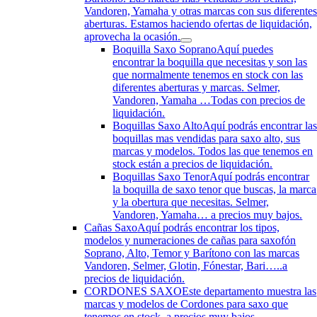
Vandoren, Yamaha y otras marcas con sus diferente
aberturas. Estamos haciendo ofertas de liquidación,
aprovecha la ocasión.
Boquilla Saxo Soprano
Aquí puedes
encontrar la boquilla que necesitas y son las
que normalmente tenemos en stock con las
diferentes aberturas y marcas. Selmer,
Vandoren, Yamaha …Todas con precios de
liquidación.
Boquillas Saxo Alto
Aquí podrás encontrar la
boquillas mas vendidas para saxo alto, sus
marcas y modelos. Todos las que tenemos en
stock están a precios de liquidación.
Boquillas Saxo Tenor
Aquí podrás encontrar
la boquilla de saxo tenor que buscas, la marca
y la obertura que necesitas. Selmer,
Vandoren, Yamaha… a precios muy bajos.
Cañas Saxo
Aquí podrás encontrar los tipos,
modelos y numeraciones de cañas para saxofón
Soprano, Alto, Temor y Barítono con las marcas
Vandoren, Selmer, Glotin, Fónestar, Bari…..a
precios de liquidación.
CORDONES SAXO
Este departamento muestra las
marcas y modelos de Cordones para saxo que
tenemos en stock. a precios muy bajos.