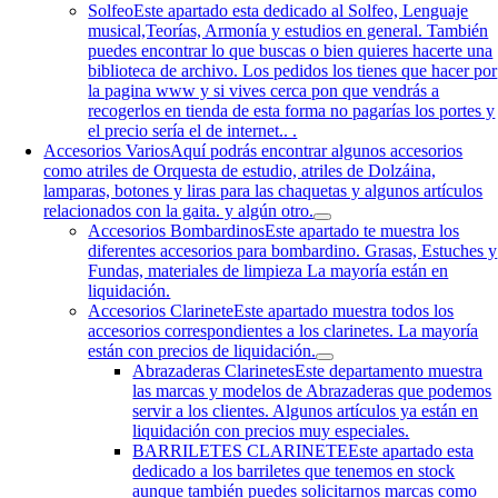
Solfeo
Este apartado esta dedicado al Solfeo, Lenguaje
musical,Teorías, Armonía y estudios en general. También
puedes encontrar lo que buscas o bien quieres hacerte una
biblioteca de archivo. Los pedidos los tienes que hacer por
la pagina www y si vives cerca pon que vendrás a
recogerlos en tienda de esta forma no pagarías los portes y
el precio sería el de internet.. .
Accesorios Varios
Aquí podrás encontrar algunos accesorios
como atriles de Orquesta de estudio, atriles de Dolzáina,
lamparas, botones y liras para las chaquetas y algunos artículos
relacionados con la gaita. y algún otro.
Accesorios Bombardinos
Este apartado te muestra los
diferentes accesorios para bombardino. Grasas, Estuches y
Fundas, materiales de limpieza La mayoría están en
liquidación.
Accesorios Clarinete
Este apartado muestra todos los
accesorios correspondientes a los clarinetes. La mayoría
están con precios de liquidación.
Abrazaderas Clarinetes
Este departamento muestra
las marcas y modelos de Abrazaderas que podemos
servir a los clientes. Algunos artículos ya están en
liquidación con precios muy especiales.
BARRILETES CLARINETE
Este apartado esta
dedicado a los barriletes que tenemos en stock
aunque también puedes solicitarnos marcas como