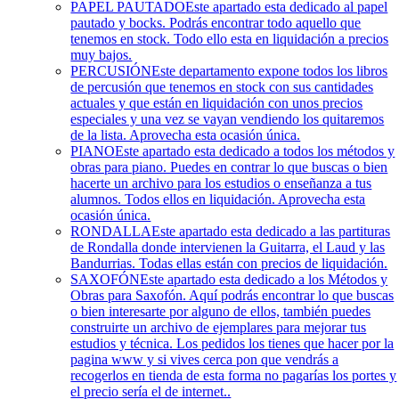
PAPEL PAUTADO
Este apartado esta dedicado al papel
pautado y bocks. Podrás encontrar todo aquello que
tenemos en stock. Todo ello esta en liquidación a precios
muy bajos.
PERCUSIÓN
Este departamento expone todos los libros
de percusión que tenemos en stock con sus cantidades
actuales y que están en liquidación con unos precios
especiales y una vez se vayan vendiendo los quitaremos
de la lista. Aprovecha esta ocasión única.
PIANO
Este apartado esta dedicado a todos los métodos y
obras para piano. Puedes en contrar lo que buscas o bien
hacerte un archivo para los estudios o enseñanza a tus
alumnos. Todos ellos en liquidación. Aprovecha esta
ocasión única.
RONDALLA
Este apartado esta dedicado a las partituras
de Rondalla donde intervienen la Guitarra, el Laud y las
Bandurrias. Todas ellas están con precios de liquidación.
SAXOFÓN
Este apartado esta dedicado a los Métodos y
Obras para Saxofón. Aquí podrás encontrar lo que buscas
o bien interesarte por alguno de ellos, también puedes
construirte un archivo de ejemplares para mejorar tus
estudios y técnica. Los pedidos los tienes que hacer por la
pagina www y si vives cerca pon que vendrás a
recogerlos en tienda de esta forma no pagarías los portes y
el precio sería el de internet..