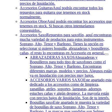
precios de liquidación.
Accesorios Guitarras
Aquí podrás encontrar todos los
repuestos para guitarra que tenemos en stock
normalmente.
Accesorios Oboe
Aquí podrás encontrar los accesorios que
tenemos en stock. Si buscas otros intentaríamos
conseguirlos..
Accesorios Saxo
Repuestos para saxofón, aquí encontraras
mucha variedad de productos para estos instrumentos,
Soprano, Alto, Tenor y Barítono. Tienes la opción en
seleccionar si quieres boquilla, abrazaderas y boquilleros,
cañas, el resto lo encontraras en Accesorio en general.
ABRAZADERAS SAXOS
Abrazaderas y
Boquilleros para todo tipo de saxofones como el
Soprano, Alto, Tenor y Barítono. Encontraras
diferentes marcas, modelos y precios. Algunos están
ya en liquidación con precios muy bajos.
ACCESORIOS VARIOS SAXO
Este apartado esta
dedicado a los accesorios como de limpieza,
zapatillas, atriles, soportes, lamparas, adornos,
estuches cañas y algún despiece. La mayoría están
con precios bajos de liquidación. Son de tu interés.
Boquillas saxo
Este apartado te muestra la variedad
de boquillas de saxo Soprano, Alto, Tenor y
Barítono. Las marcas mas vendidas son Selmer,