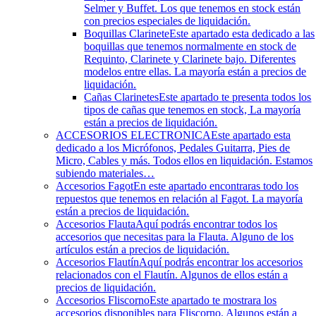
Selmer y Buffet. Los que tenemos en stock están
con precios especiales de liquidación.
Boquillas Clarinete
Este apartado esta dedicado a las
boquillas que tenemos normalmente en stock de
Requinto, Clarinete y Clarinete bajo. Diferentes
modelos entre ellas. La mayoría están a precios de
liquidación.
Cañas Clarinetes
Este apartado te presenta todos los
tipos de cañas que tenemos en stock, La mayoría
están a precios de liquidación.
ACCESORIOS ELECTRONICA
Este apartado esta
dedicado a los Micrófonos, Pedales Guitarra, Pies de
Micro, Cables y más. Todos ellos en liquidación. Estamos
subiendo materiales…
Accesorios Fagot
En este apartado encontraras todo los
repuestos que tenemos en relación al Fagot. La mayoría
están a precios de liquidación.
Accesorios Flauta
Aquí podrás encontrar todos los
accesorios que necesitas para la Flauta. Alguno de los
artículos están a precios de liquidación.
Accesorios Flautín
Aquí podrás encontrar los accesorios
relacionados con el Flautín. Algunos de ellos están a
precios de liquidación.
Accesorios Fliscorno
Este apartado te mostrara los
accesorios disponibles para Fliscorno. Algunos están a