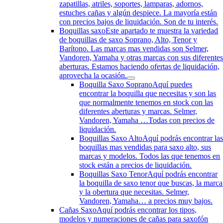
zapatillas, atriles, soportes, lamparas, adornos,
estuches cañas y algún despiece. La mayoría están
con precios bajos de liquidación. Son de tu interés.
Boquillas saxo
Este apartado te muestra la variedad
de boquillas de saxo Soprano, Alto, Tenor y
Barítono. Las marcas mas vendidas son Selmer,
Vandoren, Yamaha y otras marcas con sus diferente
aberturas. Estamos haciendo ofertas de liquidación,
aprovecha la ocasión.
Boquilla Saxo Soprano
Aquí puedes
encontrar la boquilla que necesitas y son las
que normalmente tenemos en stock con las
diferentes aberturas y marcas. Selmer,
Vandoren, Yamaha …Todas con precios de
liquidación.
Boquillas Saxo Alto
Aquí podrás encontrar la
boquillas mas vendidas para saxo alto, sus
marcas y modelos. Todos las que tenemos en
stock están a precios de liquidación.
Boquillas Saxo Tenor
Aquí podrás encontrar
la boquilla de saxo tenor que buscas, la marca
y la obertura que necesitas. Selmer,
Vandoren, Yamaha… a precios muy bajos.
Cañas Saxo
Aquí podrás encontrar los tipos,
modelos y numeraciones de cañas para saxofón