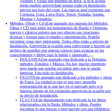
Violines y Violas que tenemos en stock, si se te acopla
algún modelo aprovéchate porque están en liquidación,
precios por bajo del coste. Las marcas aquí expuestas son
Cremona. Gara. Lince-Paris. Tenon. Yamaha. Suraba.
Musima y Amadeus.
Métodos, Obras y Cd’s
Este apartado nos muestra los Métodos,
Obras y CD para todos los instrumentos de Banda y Orquesta,
nuevos y clásicos autores que nos ofrecen sus creaciones,
técnicas y formas para el estudio e interpretación. Podréis
encontrar cosas muy interesante. Todos ellos están a precios de
liquidación. Aprovecha la ocasión para coleccionar o hacerte un
archivo de aquellos que quieras conocer para avanzar en tus
conocimientos y dirigir para la banda y alumnado..
DOLSAINA
Este apartado esta dedicado a la Dolsaina,
métodos, Estudios y Música. No hay mucho repertorio
pero puede que puedas encontrar algo que te pueda
interesar. Esta todo en liquidación.
FAGOT
Este apartado esta dedicado a los métodos y obras
de Fagot. La verdad es que es una muy pequeña
representación de lo que hay en el mercado pero si te
interesa alguno de los expuestos aprovecha la ocasión por
su precio de liquidación.
FLAUTA
Este departamento esta dedicado la los libros
relacionados con la flauta. Métodos y obras. Puedes
encontrar lo que buscas o bien hacerte con una biblioteca