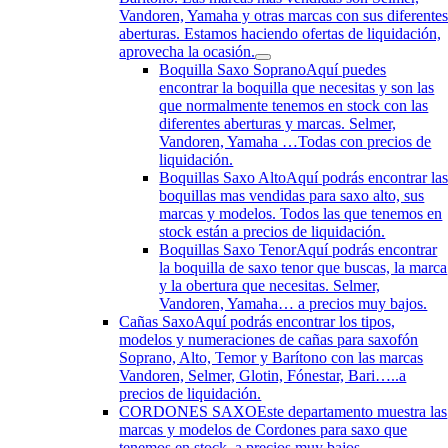
Vandoren, Yamaha y otras marcas con sus diferente
aberturas. Estamos haciendo ofertas de liquidación,
aprovecha la ocasión.
Boquilla Saxo Soprano
Aquí puedes
encontrar la boquilla que necesitas y son las
que normalmente tenemos en stock con las
diferentes aberturas y marcas. Selmer,
Vandoren, Yamaha …Todas con precios de
liquidación.
Boquillas Saxo Alto
Aquí podrás encontrar la
boquillas mas vendidas para saxo alto, sus
marcas y modelos. Todos las que tenemos en
stock están a precios de liquidación.
Boquillas Saxo Tenor
Aquí podrás encontrar
la boquilla de saxo tenor que buscas, la marca
y la obertura que necesitas. Selmer,
Vandoren, Yamaha… a precios muy bajos.
Cañas Saxo
Aquí podrás encontrar los tipos,
modelos y numeraciones de cañas para saxofón
Soprano, Alto, Temor y Barítono con las marcas
Vandoren, Selmer, Glotin, Fónestar, Bari…..a
precios de liquidación.
CORDONES SAXO
Este departamento muestra las
marcas y modelos de Cordones para saxo que
tenemos en stock. a precios muy bajos.