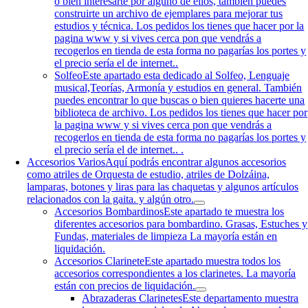
o bien interesarte por alguno de ellos, también puedes
construirte un archivo de ejemplares para mejorar tus
estudios y técnica. Los pedidos los tienes que hacer por la
pagina www y si vives cerca pon que vendrás a
recogerlos en tienda de esta forma no pagarías los portes y
el precio sería el de internet..
Solfeo
Este apartado esta dedicado al Solfeo, Lenguaje
musical,Teorías, Armonía y estudios en general. También
puedes encontrar lo que buscas o bien quieres hacerte una
biblioteca de archivo. Los pedidos los tienes que hacer por
la pagina www y si vives cerca pon que vendrás a
recogerlos en tienda de esta forma no pagarías los portes y
el precio sería el de internet.. .
Accesorios Varios
Aquí podrás encontrar algunos accesorios
como atriles de Orquesta de estudio, atriles de Dolzáina,
lamparas, botones y liras para las chaquetas y algunos artículos
relacionados con la gaita. y algún otro.
Accesorios Bombardinos
Este apartado te muestra los
diferentes accesorios para bombardino. Grasas, Estuches y
Fundas, materiales de limpieza La mayoría están en
liquidación.
Accesorios Clarinete
Este apartado muestra todos los
accesorios correspondientes a los clarinetes. La mayoría
están con precios de liquidación.
Abrazaderas Clarinetes
Este departamento muestra