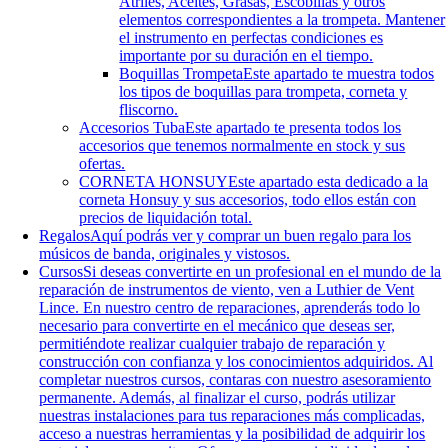
Atriles, Aceites, Grasas, Escobillas y otros
elementos correspondientes a la trompeta. Mantener
el instrumento en perfectas condiciones es
importante por su duración en el tiempo.
Boquillas Trompeta
Este apartado te muestra todos
los tipos de boquillas para trompeta, corneta y
fliscorno.
Accesorios Tuba
Este apartado te presenta todos los
accesorios que tenemos normalmente en stock y sus
ofertas.
CORNETA HONSUY
Este apartado esta dedicado a la
corneta Honsuy y sus accesorios, todo ellos están con
precios de liquidación total.
Regalos
Aquí podrás ver y comprar un buen regalo para los
músicos de banda, originales y vistosos.
Cursos
Si deseas convertirte en un profesional en el mundo de la
reparación de instrumentos de viento, ven a Luthier de Vent
Lince. En nuestro centro de reparaciones, aprenderás todo lo
necesario para convertirte en el mecánico que deseas ser,
permitiéndote realizar cualquier trabajo de reparación y
construcción con confianza y los conocimientos adquiridos. Al
completar nuestros cursos, contaras con nuestro asesoramiento
permanente. Además, al finalizar el curso, podrás utilizar
nuestras instalaciones para tus reparaciones más complicadas,
acceso a nuestras herramientas y la posibilidad de adquirir los