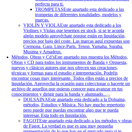
perfecta para ti.
TROMPETAS
Este apartado esta dedicado a las
trompetas de diferentes tonalidades, modelos y
marcas.
VIOLÍN Y VIOLA
Este apartado esta dedicado a los
Violines y Violas que tenemos en stock, si se te acopla
algún modelo aprovéchate porque están en liquidación,
precios por bajo del coste. Las marcas aquí expuestas son
Cremona. Gara. Lince-Paris. Tenon. Yamaha. Suraba.
Musima y Amadeus.
Métodos, Obras y Cd’s
Este apartado nos muestra los Métodos,
Obras y CD para todos los instrumentos de Banda y Orquesta,
nuevos y clásicos autores que nos ofrecen sus creaciones,
técnicas y formas para el estudio e interpretación. Podréis
encontrar cosas muy interesante. Todos ellos están a precios de
liquidación. Aprovecha la ocasión para coleccionar o hacerte un
archivo de aquellos que quieras conocer para avanzar en tus
conocimientos y dirigir para la banda y alumnado..
DOLSAINA
Este apartado esta dedicado a la Dolsaina,
métodos, Estudios y Música. No hay mucho repertorio
pero puede que puedas encontrar algo que te pueda
interesar. Esta todo en liquidación.
FAGOT
Este apartado esta dedicado a los métodos y obras
de Fagot. La verdad es que es una muy pequeña
representación de lo que hay en el mercado pero si te