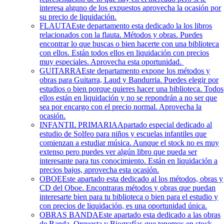
interesa alguno de los expuestos aprovecha la ocasión por
su precio de liquidación.
FLAUTA
Este departamento esta dedicado la los libros
relacionados con la flauta. Métodos y obras. Puedes
encontrar lo que buscas o bien hacerte con una biblioteca
con ellos. Están todos ellos en liquidación con precios
muy especiales. Aprovecha esta oportunidad.
GUITARRA
Este departamento expone los métodos y
obras para Guitarra, Laud y Bandurria. Puedes elegir por
estudios o bien porque quieres hacer una biblioteca. Todos
ellos están en liquidación y no se repondrán a no ser que
sea por encargo con el precio normal. Aprovecha la
ocasión.
INFANTIL PRIMARIA
Apartado especial dedicado al
estudio de Solfeo para niños y escuelas infantiles que
comienzan a estudiar música. Aunque el stock no es muy
extenso pero puedes ver algún libro que pueda ser
interesante para tus conocimiento. Están en liquidación a
precios bajos, aprovecha esta ocasión.
OBOE
Este apartado esta dedicado al los métodos, obras y
CD del Oboe. Encontraras métodos y obras que puedan
interesarte bien para tu biblioteca o bien para el estudio y
con precios de liquidación, es una oportunidad única.
OBRAS BANDA
Este apartado esta dedicado a las obras
de Banda, Orquesta y Biografías que tenemos en stock.