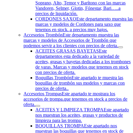
Soprano, Alto, Temor y Barítono con las marcas
Vandoren, Selmer, Glotin, Fónestar, Bari…..a
precios de liquidación.
CORDONES SAXO
Este departamento muestra las
marcas y modelos de Cordones para saxo que
tenemos en stock. a precios muy bajos.
Accesorios Trombón
Este departamento muestra las
marcas y modelos de Accesorios de Trombón que
podemos servir a los clientes con precios de oferta.
ACEITES GRASAS BAYETAS
Este
departamentos esta dedicado a la variedad de
aceites, grasas y bayetas dedicadas a los trombones
de varas. Marcas y modelos que tenemos en stock
con precios de oferta.
Boquillas Trombón
Este apartado te muestra las
boquillas de trombón sus modelos y marcas con
precios de oferta..
Accesorios Trompas
Este apartado te mostrara los
accesorios de trompa.que tenemos en stock a precios de
oferta.
ACEITES Y LIMPIEZA TROMPA
Este apartado
nos muestran los aceites, grasas y productos de
limpieza para las trompa.
BOQUILLAS TROMPA
Este apartado nos
muestran las boquillas que tenemos en stock de