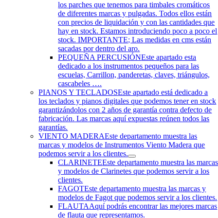
los parches que tenemos para timbales cromáticos
de diferentes marcas y pulgadas. Todos ellos están
con precios de liquidación y con las cantidades que
hay en stock. Estamos introduciendo poco a poco el
stock. IMPORTANTE; Las medidas en cms están
sacadas por dentro del aro.
PEQUEÑA PERCUSIÓN
Este apartado esta
dedicado a los instrumentos pequeños para las
escuelas, Carrillon, panderetas, claves, triángulos,
cascabeles ….
PIANOS Y TECLADOS
Este apartado está dedicado a
los teclados y pianos digitales que podemos tener en stock
garantizándolos con 2 años de garantía contra defecto de
fabricación. Las marcas aquí expuestas reúnen todos las
garantías.
VIENTO MADERA
Este departamento muestra las
marcas y modelos de Instrumentos Viento Madera que
podemos servir a los clientes.
CLARINETE
Este departamento muestra las marca
y modelos de Clarinetes que podemos servir a los
clientes.
FAGOT
Este departamento muestra las marcas y
modelos de Fagot que podemos servir a los clientes.
FLAUTA
Aquí podrás encontrar las mejores marcas
de flauta que representamos.