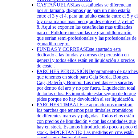
CASTAÑUELAS
Las castañuelas se diferencian
por su tamaño, digamos que para un niño estaría
entre el 3 y el 4, para un adulto estaría entre el 5 y el
6 y para manos mas bien grandes entre el 7 y el nº
8. Aquí se exponen las castañuelas mas utilizadas
para el Folklore que son las de granadillo marrón
que serian semi-profesionales y las profesionales de
granadillo negro.
FUNDAS Y CORREAS
Este apartado esta
dedicado a las fundas y correas de percusión en
general y todos ellos están en liquidación a precios
de coste..
PARCHES PERCUSIÓN
Departamento de parches
que tenemos en stock para Caja Sorda, Bongos,
Caja, Batería y Bombo. Las medidas esta sacadas
por dentro del aro y no por fuera. Liquidación total
de todos ellos. Es importante estar seguro de lo que
pides porque no hay devolución al ser liquidación.
PARCHES TIMBAL
Este apartado nos muestran
los parches que tenemos para timbales cromáticos
de diferentes marcas y pulgadas. Todos ellos están
con precios de liquidación y con las cantidades que
hay en stock. Estamos introduciendo poco a poco el
stock. IMPORTANTE; Las medidas en cms están
sacadas por dentro del aro.