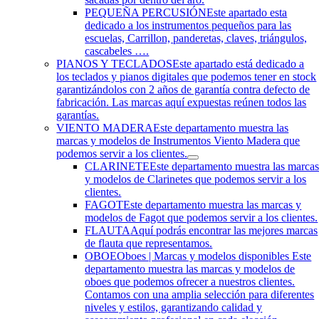
PEQUEÑA PERCUSIÓN
Este apartado esta
dedicado a los instrumentos pequeños para las
escuelas, Carrillon, panderetas, claves, triángulos,
cascabeles ….
PIANOS Y TECLADOS
Este apartado está dedicado a
los teclados y pianos digitales que podemos tener en stock
garantizándolos con 2 años de garantía contra defecto de
fabricación. Las marcas aquí expuestas reúnen todos las
garantías.
VIENTO MADERA
Este departamento muestra las
marcas y modelos de Instrumentos Viento Madera que
podemos servir a los clientes.
CLARINETE
Este departamento muestra las marca
y modelos de Clarinetes que podemos servir a los
clientes.
FAGOT
Este departamento muestra las marcas y
modelos de Fagot que podemos servir a los clientes.
FLAUTA
Aquí podrás encontrar las mejores marcas
de flauta que representamos.
OBOE
Oboes | Marcas y modelos disponibles Este
departamento muestra las marcas y modelos de
oboes que podemos ofrecer a nuestros clientes.
Contamos con una amplia selección para diferentes
niveles y estilos, garantizando calidad y