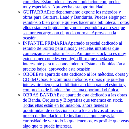
con ellos. Están todos ellos en liquidación con precios
muy especiales. Aprovecha esta oportunidad.
GUITARRA
Este departamento expone los métodos y
obras para Guitarra, Laud y Bandurria. Puedes elegir por
estudios o bien porque quieres hacer una biblioteca. Todos
ellos están en liquidación y no se repondrán a no ser que
sea por encargo con el precio normal. Aprovecha la
ocasión.
INFANTIL PRIMARIA
Apartado especial dedicado al
estudio de Solfeo para niños y escuelas infantiles que
comienzan a estudiar música. Aunque el stock no es muy
extenso pero puedes ver algún libro que pueda ser
interesante para tus conocimiento. Están en liquidación a
precios bajos, aprovecha esta ocasión.
OBOE
Este apartado esta dedicado al los métodos, obras y
CD del Oboe. Encontraras métodos y obras que puedan
interesarte bien para tu biblioteca o bien para el estudio y
con precios de liquidación, es una oportunidad única.
OBRAS BANDA
Este apartado esta dedicado a las obras
de Banda, Orquesta y Biografías que tenemos en stock.
Todas ellas están en liquidación, ahora tienes la
oportunidad de coleccionar para los archivos obras a un
precio de liquidación. Te invitamos a que tengas la
curiosidad de ver todo lo que tenemos, es posible que veas
algo que te puede interesar.