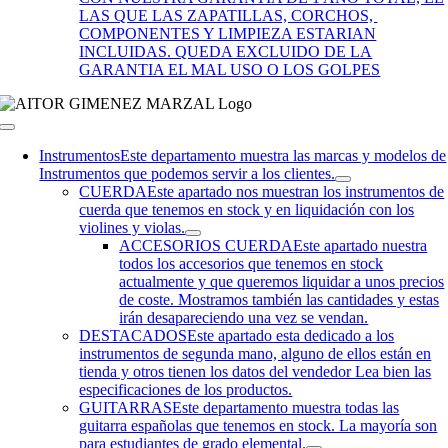
LAS QUE LAS ZAPATILLAS, CORCHOS,
COMPONENTES Y LIMPIEZA ESTARIAN
INCLUIDAS. QUEDA EXCLUIDO DE LA
GARANTIA EL MAL USO O LOS GOLPES
Toggle
Navigation
Instrumentos
Este departamento muestra las marcas y modelos de
Instrumentos que podemos servir a los clientes.
CUERDA
Este apartado nos muestran los instrumentos de
cuerda que tenemos en stock y en liquidación con los
violines y violas.
ACCESORIOS CUERDA
Este apartado nuestra
todos los accesorios que tenemos en stock
actualmente y que queremos liquidar a unos precios
de coste. Mostramos también las cantidades y estas
irán desapareciendo una vez se vendan.
DESTACADOS
Este apartado esta dedicado a los
instrumentos de segunda mano, alguno de ellos están en
tienda y otros tienen los datos del vendedor Lea bien las
especificaciones de los productos.
GUITARRAS
Este departamento muestra todas las
guitarra españolas que tenemos en stock. La mayoría son
para estudiantes de grado elemental.