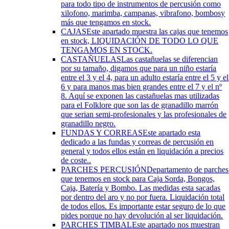
para todo tipo de instrumentos de percusión como
xilofono, marimba, campanas, vibrafono, bombosy
más que tengamos en stock.
CAJAS
Este apartado muestra las cajas que tenemos
en stock, LIQUIDACIÓN DE TODO LO QUE
TENGAMOS EN STOCK.
CASTAÑUELAS
Las castañuelas se diferencian
por su tamaño, digamos que para un niño estaría
entre el 3 y el 4, para un adulto estaría entre el 5 y el
6 y para manos mas bien grandes entre el 7 y el nº
8. Aquí se exponen las castañuelas mas utilizadas
para el Folklore que son las de granadillo marrón
que serian semi-profesionales y las profesionales de
granadillo negro.
FUNDAS Y CORREAS
Este apartado esta
dedicado a las fundas y correas de percusión en
general y todos ellos están en liquidación a precios
de coste..
PARCHES PERCUSIÓN
Departamento de parches
que tenemos en stock para Caja Sorda, Bongos,
Caja, Batería y Bombo. Las medidas esta sacadas
por dentro del aro y no por fuera. Liquidación total
de todos ellos. Es importante estar seguro de lo que
pides porque no hay devolución al ser liquidación.
PARCHES TIMBAL
Este apartado nos muestran