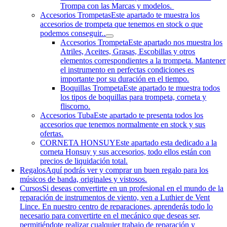
Trompa con las Marcas y modelos.
Accesorios Trompetas
Este apartado te muestra los
accesorios de trompeta que tenemos en stock o que
podemos conseguir..
Accesorios Trompeta
Este apartado nos muestra los
Atriles, Aceites, Grasas, Escobillas y otros
elementos correspondientes a la trompeta. Mantener
el instrumento en perfectas condiciones es
importante por su duración en el tiempo.
Boquillas Trompeta
Este apartado te muestra todos
los tipos de boquillas para trompeta, corneta y
fliscorno.
Accesorios Tuba
Este apartado te presenta todos los
accesorios que tenemos normalmente en stock y sus
ofertas.
CORNETA HONSUY
Este apartado esta dedicado a la
corneta Honsuy y sus accesorios, todo ellos están con
precios de liquidación total.
Regalos
Aquí podrás ver y comprar un buen regalo para los
músicos de banda, originales y vistosos.
Cursos
Si deseas convertirte en un profesional en el mundo de la
reparación de instrumentos de viento, ven a Luthier de Vent
Lince. En nuestro centro de reparaciones, aprenderás todo lo
necesario para convertirte en el mecánico que deseas ser,
permitiéndote realizar cualquier trabajo de reparación y