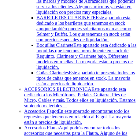
las marcas y modelos de Abrazaderas que podemos
servir a los clientes. Algunos artículos ya están en
liquidación con precios muy especiales.
BARRILETES CLARINETE
Este apartado esta
dedicado a los barriletes que tenemos en stock
aunque también puedes solicitarnos marcas como
Selmer y Buffet. Los que tenemos en stock están
con precios especiales de liquidación.
Boquillas Clarinete
Este apartado esta dedicado a las
boquillas que tenemos normalmente en stock de
Requinto, Clarinete y Clarinete bajo. Diferentes
modelos entre ellas. La mayoría están a precios de
liquidación.
Cañas Clarinetes
Este apartado te presenta todos los
tipos de cañas que tenemos en stock, La mayoría
están a precios de liquidación.
ACCESORIOS ELECTRONICA
Este apartado esta
dedicado a los Micrófonos, Pedales Guitarra, Pies de
Micro, Cables y más. Todos ellos en liquidación. Estamos
subiendo materiales…
Accesorios Fagot
En este apartado encontraras todo los
repuestos que tenemos en relación al Fagot. La mayoría
están a precios de liquidación.
Accesorios Flauta
Aquí podrás encontrar todos los
accesorios que necesitas para la Flauta. Alguno de los