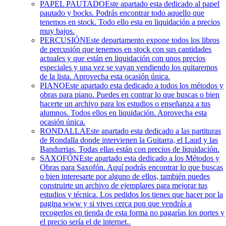
PAPEL PAUTADO
Este apartado esta dedicado al papel
pautado y bocks. Podrás encontrar todo aquello que
tenemos en stock. Todo ello esta en liquidación a precios
muy bajos.
PERCUSIÓN
Este departamento expone todos los libros
de percusión que tenemos en stock con sus cantidades
actuales y que están en liquidación con unos precios
especiales y una vez se vayan vendiendo los quitaremos
de la lista. Aprovecha esta ocasión única.
PIANO
Este apartado esta dedicado a todos los métodos y
obras para piano. Puedes en contrar lo que buscas o bien
hacerte un archivo para los estudios o enseñanza a tus
alumnos. Todos ellos en liquidación. Aprovecha esta
ocasión única.
RONDALLA
Este apartado esta dedicado a las partituras
de Rondalla donde intervienen la Guitarra, el Laud y las
Bandurrias. Todas ellas están con precios de liquidación.
SAXOFÓN
Este apartado esta dedicado a los Métodos y
Obras para Saxofón. Aquí podrás encontrar lo que buscas
o bien interesarte por alguno de ellos, también puedes
construirte un archivo de ejemplares para mejorar tus
estudios y técnica. Los pedidos los tienes que hacer por la
pagina www y si vives cerca pon que vendrás a
recogerlos en tienda de esta forma no pagarías los portes y
el precio sería el de internet..