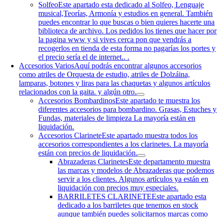
Solfeo
Este apartado esta dedicado al Solfeo, Lenguaje
musical,Teorías, Armonía y estudios en general. También
puedes encontrar lo que buscas o bien quieres hacerte una
biblioteca de archivo. Los pedidos los tienes que hacer por
la pagina www y si vives cerca pon que vendrás a
recogerlos en tienda de esta forma no pagarías los portes y
el precio sería el de internet.. .
Accesorios Varios
Aquí podrás encontrar algunos accesorios
como atriles de Orquesta de estudio, atriles de Dolzáina,
lamparas, botones y liras para las chaquetas y algunos artículos
relacionados con la gaita. y algún otro.
Accesorios Bombardinos
Este apartado te muestra los
diferentes accesorios para bombardino. Grasas, Estuches y
Fundas, materiales de limpieza La mayoría están en
liquidación.
Accesorios Clarinete
Este apartado muestra todos los
accesorios correspondientes a los clarinetes. La mayoría
están con precios de liquidación.
Abrazaderas Clarinetes
Este departamento muestra
las marcas y modelos de Abrazaderas que podemos
servir a los clientes. Algunos artículos ya están en
liquidación con precios muy especiales.
BARRILETES CLARINETE
Este apartado esta
dedicado a los barriletes que tenemos en stock
aunque también puedes solicitarnos marcas como