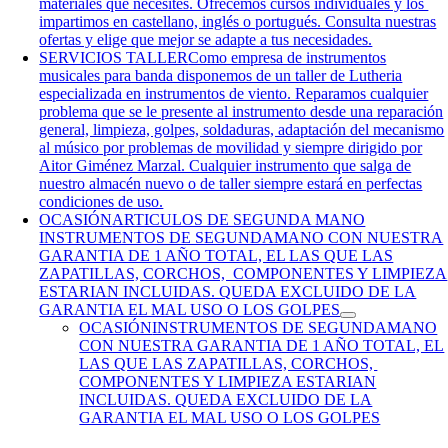
materiales que necesites. Ofrecemos cursos individuales y los
impartimos en castellano, inglés o portugués. Consulta nuestras
ofertas y elige que mejor se adapte a tus necesidades.
SERVICIOS TALLER
Como empresa de instrumentos
musicales para banda disponemos de un taller de Lutheria
especializada en instrumentos de viento. Reparamos cualquier
problema que se le presente al instrumento desde una reparación
general, limpieza, golpes, soldaduras, adaptación del mecanismo
al músico por problemas de movilidad y siempre dirigido por
Aitor Giménez Marzal. Cualquier instrumento que salga de
nuestro almacén nuevo o de taller siempre estará en perfectas
condiciones de uso.
OCASIÓN
ARTICULOS DE SEGUNDA MANO
INSTRUMENTOS DE SEGUNDAMANO CON NUESTRA
GARANTIA DE 1 AÑO TOTAL, EL LAS QUE LAS
ZAPATILLAS, CORCHOS, COMPONENTES Y LIMPIEZA
ESTARIAN INCLUIDAS. QUEDA EXCLUIDO DE LA
GARANTIA EL MAL USO O LOS GOLPES
OCASIÓN
INSTRUMENTOS DE SEGUNDAMANO
CON NUESTRA GARANTIA DE 1 AÑO TOTAL, EL
LAS QUE LAS ZAPATILLAS, CORCHOS,
COMPONENTES Y LIMPIEZA ESTARIAN
INCLUIDAS. QUEDA EXCLUIDO DE LA
GARANTIA EL MAL USO O LOS GOLPES