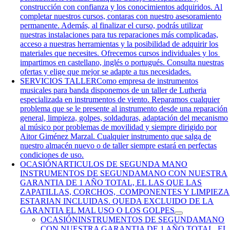
construcción con confianza y los conocimientos adquiridos. Al
completar nuestros cursos, contaras con nuestro asesoramiento
permanente. Además, al finalizar el curso, podrás utilizar
nuestras instalaciones para tus reparaciones más complicadas,
acceso a nuestras herramientas y la posibilidad de adquirir los
materiales que necesites. Ofrecemos cursos individuales y los
impartimos en castellano, inglés o portugués. Consulta nuestras
ofertas y elige que mejor se adapte a tus necesidades.
SERVICIOS TALLER
Como empresa de instrumentos
musicales para banda disponemos de un taller de Lutheria
especializada en instrumentos de viento. Reparamos cualquier
problema que se le presente al instrumento desde una reparación
general, limpieza, golpes, soldaduras, adaptación del mecanismo
al músico por problemas de movilidad y siempre dirigido por
Aitor Giménez Marzal. Cualquier instrumento que salga de
nuestro almacén nuevo o de taller siempre estará en perfectas
condiciones de uso.
OCASIÓN
ARTICULOS DE SEGUNDA MANO
INSTRUMENTOS DE SEGUNDAMANO CON NUESTRA
GARANTIA DE 1 AÑO TOTAL, EL LAS QUE LAS
ZAPATILLAS, CORCHOS, COMPONENTES Y LIMPIEZA
ESTARIAN INCLUIDAS. QUEDA EXCLUIDO DE LA
GARANTIA EL MAL USO O LOS GOLPES
OCASIÓN
INSTRUMENTOS DE SEGUNDAMANO
CON NUESTRA GARANTIA DE 1 AÑO TOTAL, EL