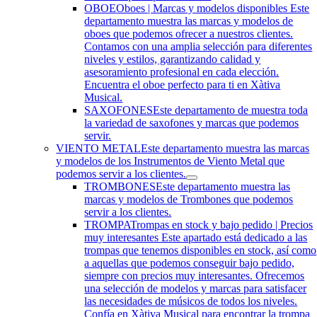
OBOE
Oboes | Marcas y modelos disponibles Este
departamento muestra las marcas y modelos de
oboes que podemos ofrecer a nuestros clientes.
Contamos con una amplia selección para diferentes
niveles y estilos, garantizando calidad y
asesoramiento profesional en cada elección.
Encuentra el oboe perfecto para ti en Xàtiva
Musical.
SAXOFONES
Este departamento de muestra toda
la variedad de saxofones y marcas que podemos
servir.
VIENTO METAL
Este departamento muestra las marcas
y modelos de los Instrumentos de Viento Metal que
podemos servir a los clientes.
TROMBONES
Este departamento muestra las
marcas y modelos de Trombones que podemos
servir a los clientes.
TROMPA
Trompas en stock y bajo pedido | Precios
muy interesantes Este apartado está dedicado a las
trompas que tenemos disponibles en stock, así como
a aquellas que podemos conseguir bajo pedido,
siempre con precios muy interesantes. Ofrecemos
una selección de modelos y marcas para satisfacer
las necesidades de músicos de todos los niveles.
Confía en Xàtiva Musical para encontrar la trompa