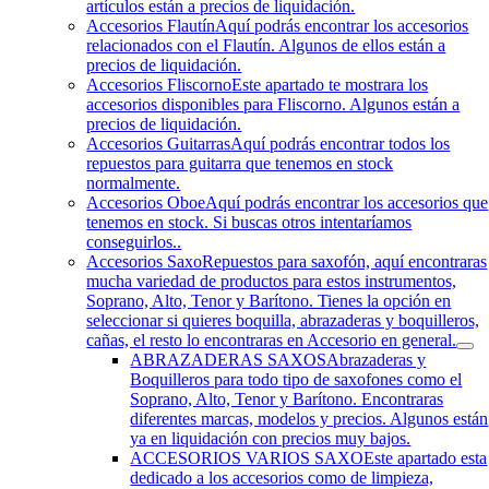
artículos están a precios de liquidación.
Accesorios Flautín
Aquí podrás encontrar los accesorios
relacionados con el Flautín. Algunos de ellos están a
precios de liquidación.
Accesorios Fliscorno
Este apartado te mostrara los
accesorios disponibles para Fliscorno. Algunos están a
precios de liquidación.
Accesorios Guitarras
Aquí podrás encontrar todos los
repuestos para guitarra que tenemos en stock
normalmente.
Accesorios Oboe
Aquí podrás encontrar los accesorios que
tenemos en stock. Si buscas otros intentaríamos
conseguirlos..
Accesorios Saxo
Repuestos para saxofón, aquí encontraras
mucha variedad de productos para estos instrumentos,
Soprano, Alto, Tenor y Barítono. Tienes la opción en
seleccionar si quieres boquilla, abrazaderas y boquilleros,
cañas, el resto lo encontraras en Accesorio en general.
ABRAZADERAS SAXOS
Abrazaderas y
Boquilleros para todo tipo de saxofones como el
Soprano, Alto, Tenor y Barítono. Encontraras
diferentes marcas, modelos y precios. Algunos están
ya en liquidación con precios muy bajos.
ACCESORIOS VARIOS SAXO
Este apartado esta
dedicado a los accesorios como de limpieza,