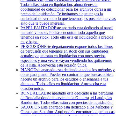
Todas ellas están en liquidación, ahora tienes la
oportunidad de coleccionar para los archivos obras a un
precio de liquidación. Te invitamos a que tengas la
curiosidad de ver todo lo que tenemos, es posible que veas
algo que te puede interesar.
PAPEL PAUTADO
Este apartado esta dedicado al papel
pautado y bocks. Podrás encontrar todo aquello que
tenemos en stock. Todo ello esta en liquidación a precios
muy bajos.
PERCUSIÓN
Este departamento expone todos los libros
de percusión que tenemos en stock con sus cantidades
actuales y que están en liquidación con unos precios
especiales y una vez se vayan vendiendo los quitaremos
de la lista. Aprovecha esta ocasión única.
PIANO
Este apartado esta dedicado a todos los métodos y
obras para piano. Puedes en contrar lo que buscas o bien
hacerte un archivo para los estudios o enseñanza a tus
alumnos. Todos ellos en liquidación. Aprovecha esta
ocasión única.
RONDALLA
Este apartado esta dedicado a las partituras
de Rondalla donde intervienen la Guitarra, el Laud y las
Bandurrias. Todas ellas están con precios de liquidación.
SAXOFÓN
Este apartado esta dedicado a los Métodos y
Obras para Saxofón. Aquí podrás encontrar lo que buscas