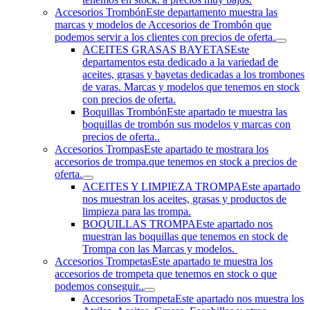
Accesorios Trombón
Este departamento muestra las
marcas y modelos de Accesorios de Trombón que
podemos servir a los clientes con precios de oferta.
ACEITES GRASAS BAYETAS
Este
departamentos esta dedicado a la variedad de
aceites, grasas y bayetas dedicadas a los trombones
de varas. Marcas y modelos que tenemos en stock
con precios de oferta.
Boquillas Trombón
Este apartado te muestra las
boquillas de trombón sus modelos y marcas con
precios de oferta..
Accesorios Trompas
Este apartado te mostrara los
accesorios de trompa.que tenemos en stock a precios de
oferta.
ACEITES Y LIMPIEZA TROMPA
Este apartado
nos muestran los aceites, grasas y productos de
limpieza para las trompa.
BOQUILLAS TROMPA
Este apartado nos
muestran las boquillas que tenemos en stock de
Trompa con las Marcas y modelos.
Accesorios Trompetas
Este apartado te muestra los
accesorios de trompeta que tenemos en stock o que
podemos conseguir..
Accesorios Trompeta
Este apartado nos muestra los