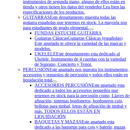
instrumentos de segunda mano, alguno de ellos están en
tienda y otros tienen los datos del vendedor Lea bien las
especificaciones de los productos.
GUITARRAS
Este departamento muestra todas las
guitarra españolas que tenemos en stock. La mayoría son
para estudiantes de grado elemental.
FUNDAS ESTUCHE GUITARRA
Guitarras Clásicas
Guitarras Clásicas (españolas)
Este apartado te ofrece la variedad de las marcas y
modelos.
UKELELE
Este departamento esta dedicado al
Ukelele. Instrumento de 4 cuerdas con la variedad
de Soprano, Concierto y Tenor.
PERCUSIÓN
Este apartado nos muestra los instrumentos,
accesorios y repuestos de percusión y todos ellos están en
liquidación total
ACCESORIOS PERCUSIÓN
Este apartado esta
dedicado a todos los accesorios pequeños que
tenemos en stock para la percusión como, Llaves de
afinación, sistemas bordoneros, bordoneros caja,
bellotas para timbal, letras de afinación de timbal y
más. TODOS ELLOS ESTÁN EN
LIQUIDACIÓN
BAQUETAS Y MAZAS
Este apartado esta
dedicado a las baquetas para caja y batería, mazas