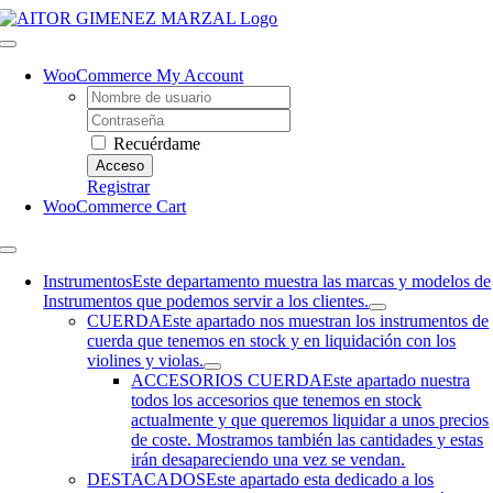
Saltar
al
Toggle
contenido
Navigation
WooCommerce My Account
Username:
Contraseña
Recuérdame
Registrar
WooCommerce Cart
Toggle
Navigation
Instrumentos
Este departamento muestra las marcas y modelos de
Instrumentos que podemos servir a los clientes.
CUERDA
Este apartado nos muestran los instrumentos de
cuerda que tenemos en stock y en liquidación con los
violines y violas.
ACCESORIOS CUERDA
Este apartado nuestra
todos los accesorios que tenemos en stock
actualmente y que queremos liquidar a unos precios
de coste. Mostramos también las cantidades y estas
irán desapareciendo una vez se vendan.
DESTACADOS
Este apartado esta dedicado a los