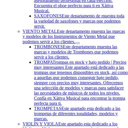
asesoramiento profesional en cada elección.
Encuentra el oboe perfecto para ti en Xàtiva
Musical.
SAXOFONES
Este departamento de muestra toda
la variedad de saxofones y marcas que podemos
servir.
VIENTO METAL
Este departamento muestra las marcas
y modelos de los Instrumentos de Viento Metal que
podemos servir a los clientes.
TROMBONES
Este departamento muestra las
marcas y modelos de Trombones que podemos
servir a los clientes.
TROMPA
Trompas en stock y bajo pedido | Precios
muy interesantes Este apartado está dedicado a las
trompas que tenemos disponibles en stock, así como
a aquellas que podemos conseguir bajo pedido,
siempre con precios muy interesantes. Ofrecemos
una selección de modelos y marcas para satisfacer
las necesidades de músicos de todos los niveles.
Confía en Xàtiva Musical para encontrar la trompa
perfecta para ti.
TROMPETAS
Este apartado esta dedicado a las
trompetas de diferentes tonalidades, modelos y
marcas.
VIOLÍN Y VIOLA
Este apartado esta dedicado a los