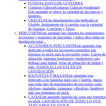
FUNDAS ESTUCHE GUITARRA
Guitarras Clásicas
Guitarras Clásicas (españolas)
Este apartado te ofrece la variedad de las marcas y
modelos.
UKELELE
Este departamento esta dedicado al
Ukelele. Instrumento de 4 cuerdas con la variedad
de Soprano, Concierto y Tenor.
PERCUSIÓN
Este apartado nos muestra los instrumentos,
accesorios y repuestos de percusión y todos ellos están en
liquidación total
ACCESORIOS PERCUSIÓN
Este apartado esta
dedicado a todos los accesorios pequeños que
tenemos en stock para la percusión como, Llaves de
afinación, sistemas bordoneros, bordoneros caja,
bellotas para timbal, letras de afinación de timbal y
más. TODOS ELLOS ESTÁN EN
LIQUIDACIÓN
BAQUETAS Y MAZAS
Este apartado esta
dedicado a las baquetas para caja y batería, mazas
para todo tipo de instrumentos de percusión como
xilofono, marimba, campanas, vibrafono, bombosy
más que tengamos en stock.
CAJAS
Este apartado muestra las cajas que tenemos
en stock, LIQUIDACIÓN DE TODO LO QUE
TENGAMOS EN STOCK.