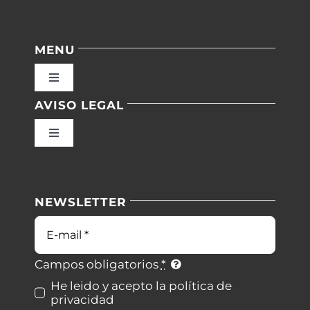
MENU
Toggle
Navigation
AVISO LEGAL
Inicio
Toggle
Navigation
Nuestras instalaciones
Política de privacidad
NEWSLETTER
Blog
Condiciones de uso
Correo
electrónico
Contacto
Ley de cookies
Campos obligatorios
*
He leido y acepto la política de
privacidad
Desistimiento