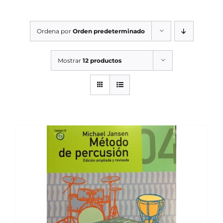
SERVICIOS TALLER
Ordena por
Orden predeterminado
SERVICIOS TALLER
OCASIÓN
Mostrar
12 productos
OCASIÓN