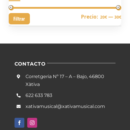
Pre
Pre
Precio:
—
20€
30€
Filtrar
mín
má
CONTACTO
Corretgeria Nº 17 – A – Bajo, 46800
Xàtiva
622 633 783
xativamusical@xativamusical.com