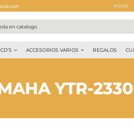
Inicio
sical.com
CD’S
ACCESORIOS VARIOS
REGALOS
CU
MAHA YTR-2330