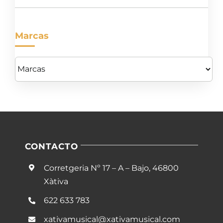
Marcas
CONTACTO
Corretgeria Nº 17 – A – Bajo, 46800
Xàtiva
622 633 783
xativamusical@xativamusical.com