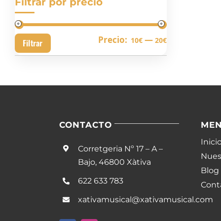
Filtrar por precio
Precio
Precio
Precio:
—
10€
20€
Filtrar
mínimo
máximo
CONTACTO
ME
Inici
Corretgeria Nº 17 – A –
Nuest
Bajo, 46800 Xàtiva
Blog
622 633 783
Cont
xativamusical@xativamusical.com