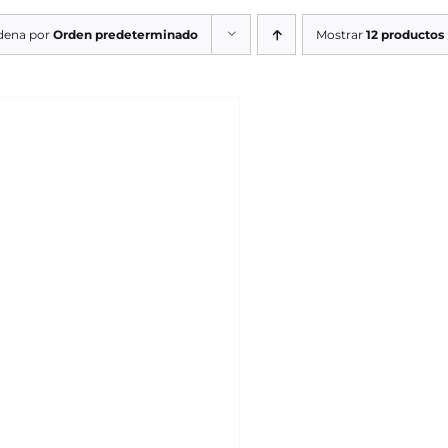
dena por
Orden predeterminado
Mostrar
12 productos