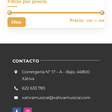
Filtrar por precio
Pre
Pre
Precio:
—
10€
20€
Filtrar
mín
má
CONTACTO
Corretgeria Nº 17 – A – Bajo, 46800
Xàtiva
622 633 783
xativamusical@xativamusical.com