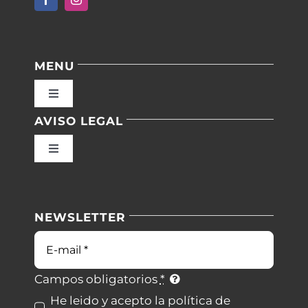
MENU
Toggle
Navigation
AVISO LEGAL
Inicio
Toggle
Navigation
Nuestras instalaciones
Política de privacidad
NEWSLETTER
Blog
Condiciones de uso
Correo
electrónico
Contacto
Ley de cookies
Campos obligatorios
*
He leido y acepto la política de