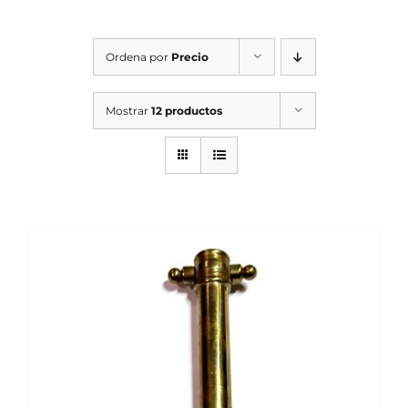
SERVICIOS TALLER
Ordena por
Precio
SERVICIOS TALLER
OCASIÓN
Mostrar
12 productos
OCASIÓN