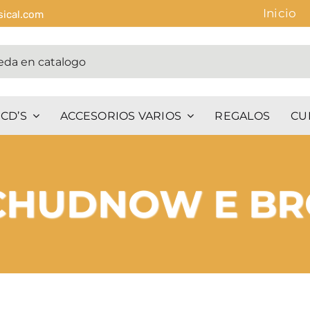
Inicio
sical.com
CD’S
ACCESORIOS VARIOS
REGALOS
CU
CHUDNOW E B