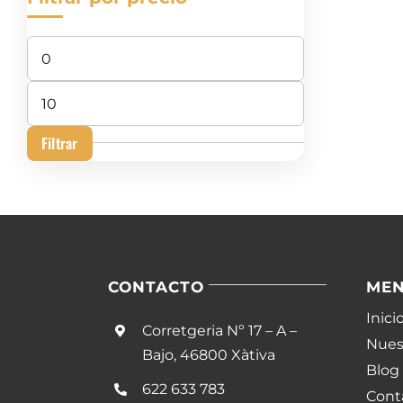
Precio
mínimo
Precio
máximo
Filtrar
CONTACTO
ME
Inici
Corretgeria Nº 17 – A –
Nuest
Bajo, 46800 Xàtiva
Blog
622 633 783
Cont