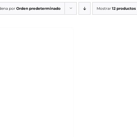
dena por
Orden predeterminado
Mostrar
12 productos