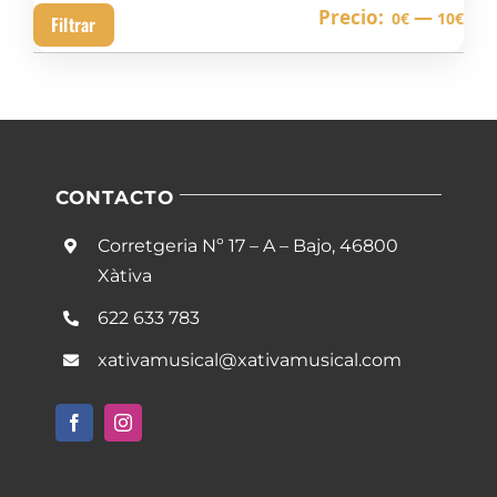
Pre
Pre
Precio:
—
0€
10€
Filtrar
mín
má
CONTACTO
Corretgeria Nº 17 – A – Bajo, 46800
Xàtiva
622 633 783
xativamusical@xativamusical.com