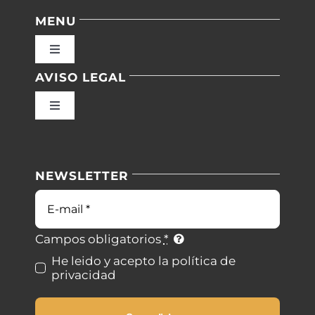
MENU
Toggle
Navigation
AVISO LEGAL
Inicio
Toggle
Navigation
Nuestras instalaciones
Política de privacidad
NEWSLETTER
Blog
Condiciones de uso
Correo
electrónico
Contacto
Ley de cookies
Campos obligatorios
*
He leido y acepto la política de
privacidad
Desistimiento