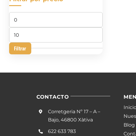
Precio
mínimo
Precio
máximo
Filtrar
CONTACTO
ME
Inici
Corretgeria Nº 17 – A –
Nuest
Bajo, 46800 Xàtiva
Blog
622 633 783
Cont