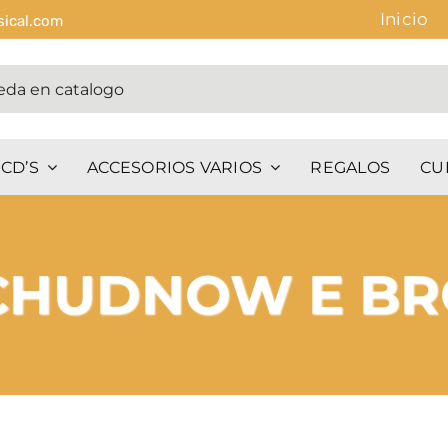
Inicio
sical.com
CD’S
ACCESORIOS VARIOS
REGALOS
CU
CHUDNOW E B