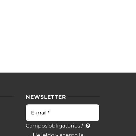
NEWSLETTER
Correo
electrónico
Campos obligatorios
*
He leido y acepto la