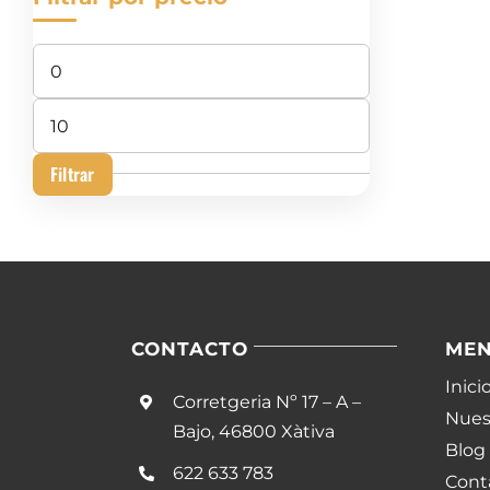
Precio
mínimo
Precio
máximo
Filtrar
CONTACTO
ME
Inici
Corretgeria Nº 17 – A –
Nuest
Bajo, 46800 Xàtiva
Blog
622 633 783
Cont