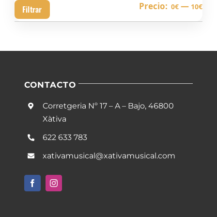
Pre
Pre
Precio:
—
0€
10€
Filtrar
mín
má
CONTACTO
Corretgeria Nº 17 – A – Bajo, 46800
Xàtiva
622 633 783
xativamusical@xativamusical.com