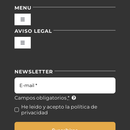
MENU
Toggle
Navigation
AVISO LEGAL
Inicio
Toggle
Navigation
Nuestras instalaciones
Política de privacidad
NEWSLETTER
Blog
Condiciones de uso
Correo
electrónico
Contacto
Ley de cookies
Campos obligatorios
*
He leido y acepto la política de
privacidad
Desistimiento