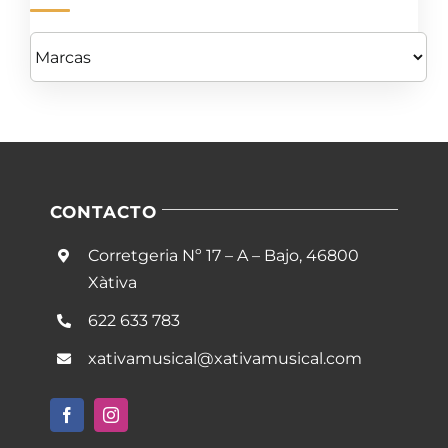
CONTACTO
Corretgeria Nº 17 – A – Bajo, 46800
Xàtiva
622 633 783
xativamusical@xativamusical.com