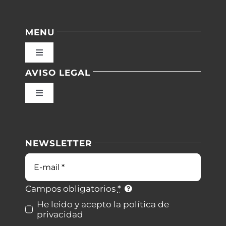
MENU
Toggle
Navigation
AVISO LEGAL
Inicio
Toggle
Navigation
Nuestras instalaciones
Política de privacidad
NEWSLETTER
Blog
Condiciones de uso
Correo
electrónico
Contacto
Ley de cookies
Campos obligatorios
*
He leido y acepto la política de
privacidad
Desistimiento