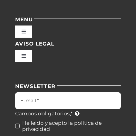
MENU
Toggle
Navigation
AVISO LEGAL
Inicio
Toggle
Navigation
Nuestras instalaciones
Política de privacidad
NEWSLETTER
Blog
Condiciones de uso
Correo
electrónico
Contacto
Ley de cookies
Campos obligatorios
*
He leido y acepto la política de
privacidad
Desistimiento