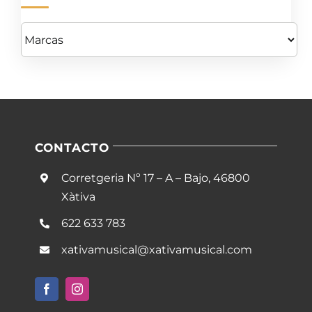
CONTACTO
Corretgeria Nº 17 – A – Bajo, 46800
Xàtiva
622 633 783
xativamusical@xativamusical.com