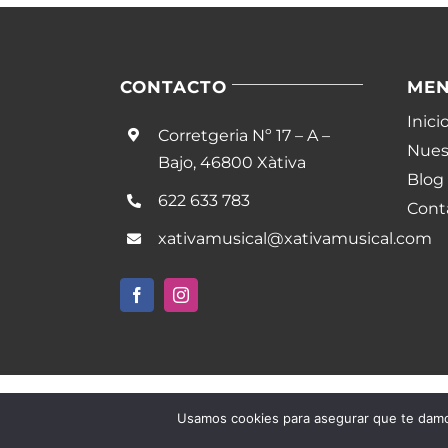
CONTACTO
ME
Inici
Corretgeria Nº 17 – A –
Nuest
Bajo, 46800 Xàtiva
Blog
622 633 783
Cont
xativamusical@xativamusical.com
Usamos cookies para asegurar que te damos