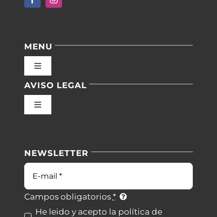
MENU
Toggle
Navigation
AVISO LEGAL
Inicio
Toggle
Navigation
Nuestras instalaciones
Política de privacidad
NEWSLETTER
Blog
Condiciones de uso
Correo
electrónico
Contacto
Ley de cookies
Campos obligatorios
*
He leido y acepto la política de