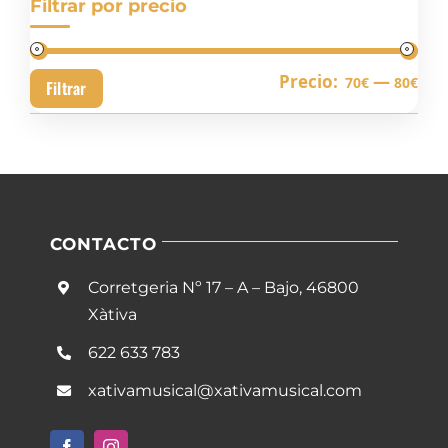
Filtrar por precio
Pre
Pre
Precio:
—
70€
80€
Filtrar
mín
má
CONTACTO
Corretgeria Nº 17 – A – Bajo, 46800
Xàtiva
622 633 783
xativamusical@xativamusical.com