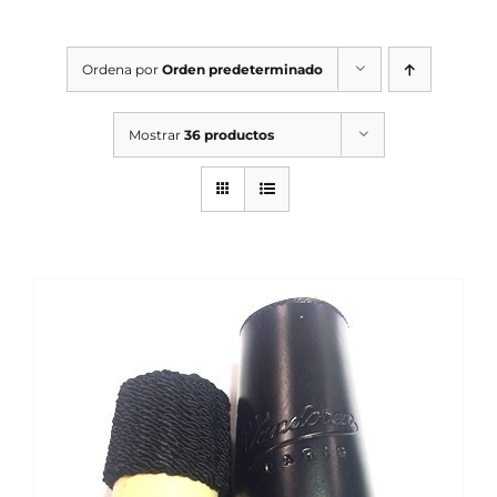
SERVICIOS TALLER
Ordena por
Orden predeterminado
SERVICIOS TALLER
OCASIÓN
Mostrar
36 productos
OCASIÓN