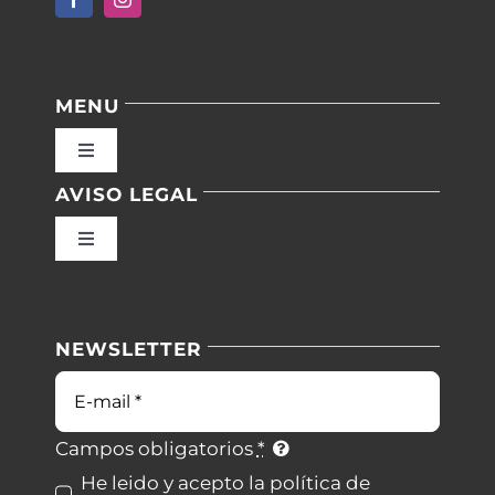
MENU
Toggle
Navigation
AVISO LEGAL
Inicio
Toggle
Navigation
Nuestras instalaciones
Política de privacidad
NEWSLETTER
Blog
Condiciones de uso
Correo
electrónico
Contacto
Ley de cookies
Campos obligatorios
*
He leido y acepto la política de