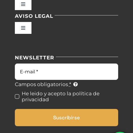
Toggle
Navigation
AVISO LEGAL
Inicio
Toggle
Navigation
Nuestras instalaciones
Política de privacidad
NEWSLETTER
Blog
Condiciones de uso
Correo
electrónico
Contacto
Ley de cookies
Campos obligatorios
*
He leido y acepto la política de
privacidad
Desistimiento
Suscribirse
Accesibilidad