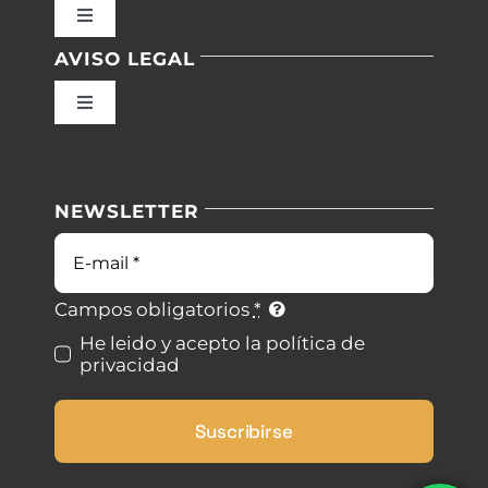
Toggle
Navigation
AVISO LEGAL
Inicio
Toggle
Navigation
Nuestras instalaciones
Política de privacidad
NEWSLETTER
Blog
Condiciones de uso
Correo
electrónico
Contacto
Ley de cookies
Campos obligatorios
*
He leido y acepto la política de
privacidad
Desistimiento
Suscribirse
Accesibilidad