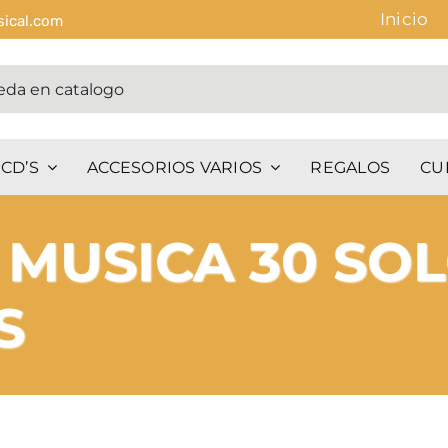
Inicio
sical.com
CD’S
ACCESORIOS VARIOS
REGALOS
CU
 MUSICA 30 SO
S