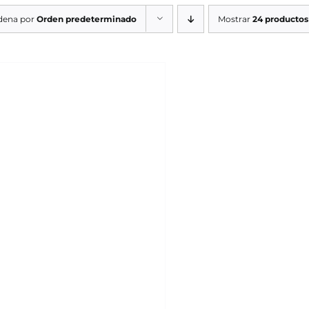
dena por
Orden predeterminado
Mostrar
24 productos