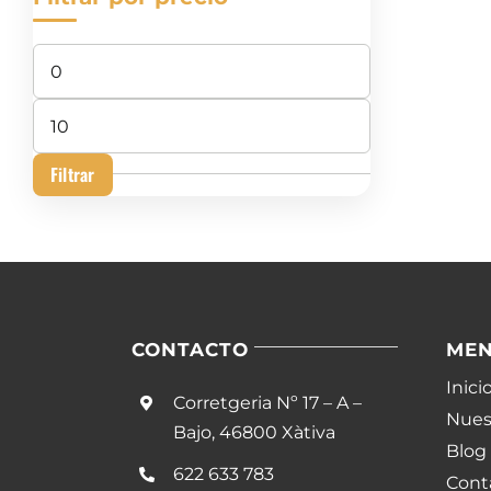
Precio
mínimo
Precio
máximo
Filtrar
CONTACTO
ME
Inici
Corretgeria Nº 17 – A –
Nuest
Bajo, 46800 Xàtiva
Blog
622 633 783
Cont