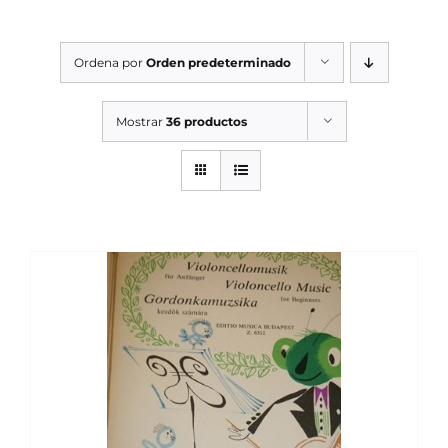
SERVICIOS TALLER
Ordena por
Orden predeterminado
SERVICIOS TALLER
OCASIÓN
Mostrar
36 productos
OCASIÓN