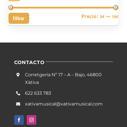
Pre
Pre
Precio:
—
0€
10€
Filtrar
mín
má
CONTACTO
Corretgeria Nº 17 – A – Bajo, 46800
Xàtiva
622 633 783
xativamusical@xativamusical.com