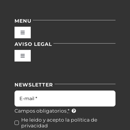
MENU
Toggle
Navigation
AVISO LEGAL
Inicio
Toggle
Navigation
Nuestras instalaciones
Política de privacidad
NEWSLETTER
Blog
Condiciones de uso
Correo
electrónico
Contacto
Ley de cookies
Campos obligatorios
*
He leido y acepto la política de
privacidad
Desistimiento