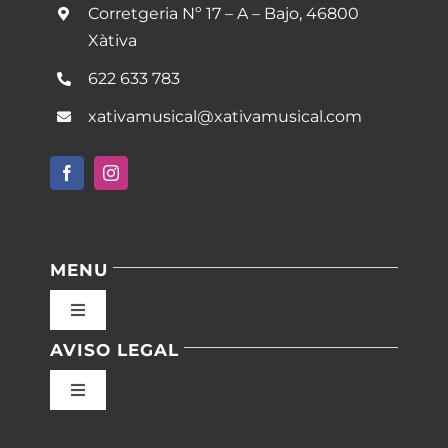
Corretgeria Nº 17 – A – Bajo, 46800
Xàtiva
622 633 783
xativamusical@xativamusical.com
MENU
Toggle
Navigation
AVISO LEGAL
Inicio
Toggle
Navigation
Nuestras instalaciones
Política de privacidad