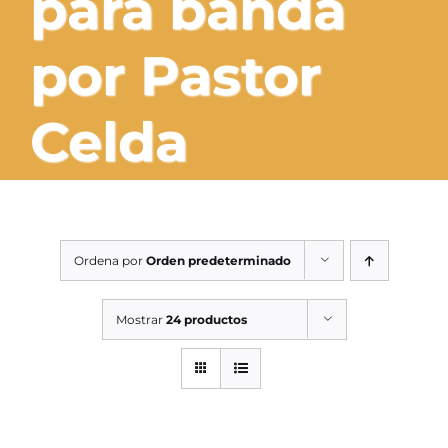
para banda
SERVICIOS TALLER
por Pastor
SERVICIOS TALLER
OCASIÓN
Celda
OCASIÓN
Ordena por
Orden predeterminado
Mostrar
24 productos