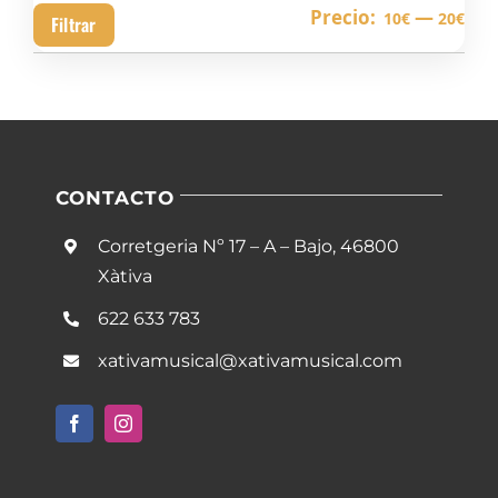
Pre
Pre
Precio:
—
10€
20€
Filtrar
mín
má
CONTACTO
Corretgeria Nº 17 – A – Bajo, 46800
Xàtiva
622 633 783
xativamusical@xativamusical.com