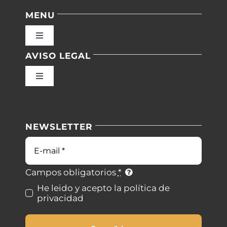
MENU
Toggle
Navigation
AVISO LEGAL
Inicio
Toggle
Navigation
Nuestras instalaciones
Política de privacidad
NEWSLETTER
Blog
Condiciones de uso
Correo
electrónico
Contacto
Ley de cookies
Campos obligatorios
*
He leido y acepto la política de
privacidad
Desistimiento