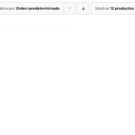
dena por
Orden predeterminado
Mostrar
12 productos