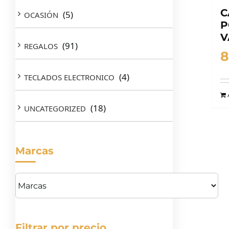
C
(5)
OCASIÓN
P
V
(91)
REGALOS
8
(4)
TECLADOS ELECTRONICO
(18)
UNCATEGORIZED
Marcas
Filtrar por precio