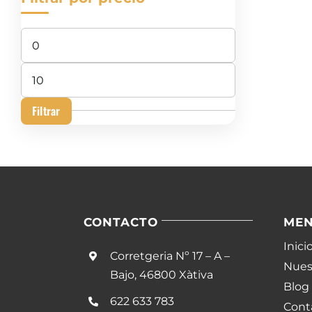
Precio
mínimo
Precio
máximo
Filtrar
CONTACTO
ME
Inici
Corretgeria Nº 17 – A –
Nuest
Bajo, 46800 Xàtiva
Blog
622 633 783
Cont