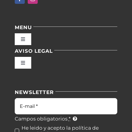
MENU
Toggle
Navigation
AVISO LEGAL
Inicio
Toggle
Navigation
Nuestras instalaciones
Política de privacidad
NEWSLETTER
Blog
Condiciones de uso
Correo
electrónico
Contacto
Ley de cookies
Campos obligatorios
*
He leido y acepto la política de