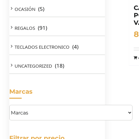
C
(5)
OCASIÓN
P
V
(91)
REGALOS
8
(4)
TECLADOS ELECTRONICO
(18)
UNCATEGORIZED
Marcas
Filtrar por precio