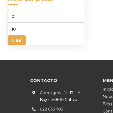
Precio
mínimo
Precio
máximo
Filtrar
CONTACTO
ME
Inici
Corretgeria Nº 17 – A –
Nuest
Bajo, 46800 Xàtiva
Blog
622 633 783
Cont