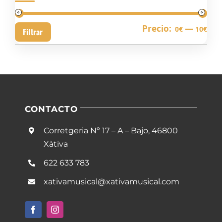
Pre
Pre
Precio:
—
0€
10€
Filtrar
mín
má
CONTACTO
Corretgeria Nº 17 – A – Bajo, 46800
Xàtiva
622 633 783
xativamusical@xativamusical.com