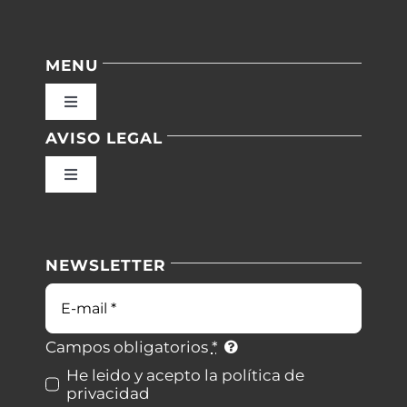
MENU
Toggle
Navigation
AVISO LEGAL
Inicio
Toggle
Navigation
Nuestras instalaciones
Política de privacidad
NEWSLETTER
Blog
Condiciones de uso
Correo
electrónico
Contacto
Ley de cookies
Campos obligatorios
*
He leido y acepto la política de
privacidad
Desistimiento