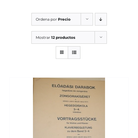
SERVICIOS TALLER
Ordena por
Precio
SERVICIOS TALLER
OCASIÓN
Mostrar
12 productos
OCASIÓN