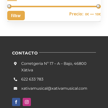
Pre
Pre
Precio:
—
0€
10€
Filtrar
mín
má
CONTACTO
Corretgeria Nº 17 – A – Bajo, 46800
Xàtiva
622 633 783
xativamusical@xativamusical.com