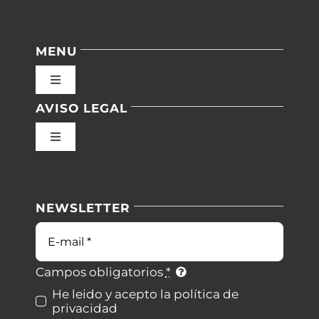
MENU
Toggle
Navigation
AVISO LEGAL
Inicio
Toggle
Navigation
Nuestras instalaciones
Política de privacidad
NEWSLETTER
Blog
Condiciones de uso
Correo
electrónico
Contacto
Ley de cookies
Campos obligatorios
*
He leido y acepto la política de
privacidad
Desistimiento