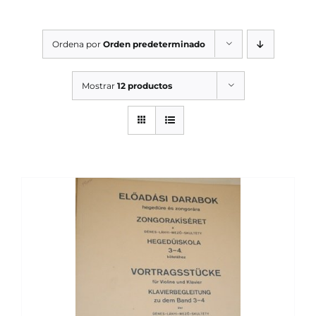
SERVICIOS TALLER
Ordena por
Orden predeterminado
SERVICIOS TALLER
OCASIÓN
Mostrar
12 productos
OCASIÓN