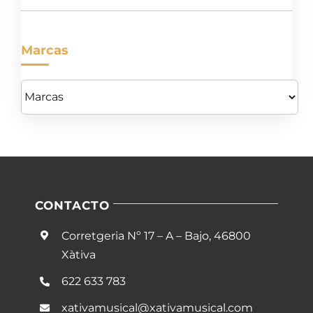
Marcas
CONTACTO
Corretgeria Nº 17 – A – Bajo, 46800
Xàtiva
622 633 783
xativamusical@xativamusical.com