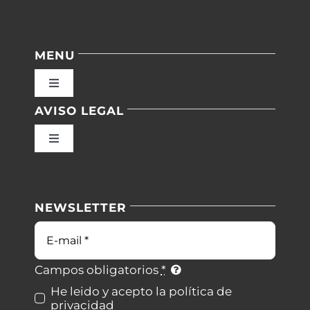
MENU
Toggle
Navigation
AVISO LEGAL
Inicio
Toggle
Navigation
Nuestras instalaciones
Política de privacidad
NEWSLETTER
Blog
Condiciones de uso
Correo
electrónico
Contacto
Ley de cookies
Campos obligatorios
*
He leido y acepto la política de
privacidad