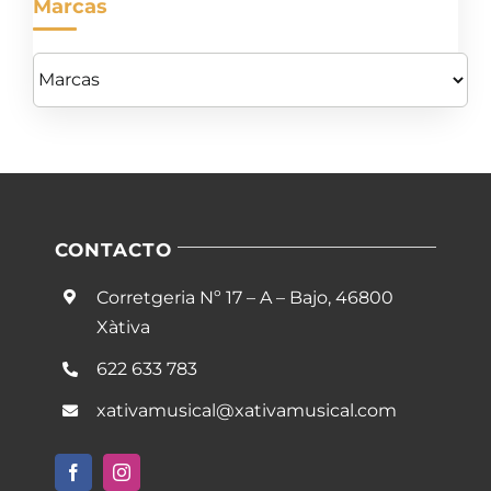
Marcas
CONTACTO
Corretgeria Nº 17 – A – Bajo, 46800
Xàtiva
622 633 783
xativamusical@xativamusical.com