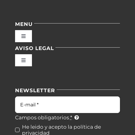
MENU
Toggle
Navigation
AVISO LEGAL
Inicio
Toggle
Navigation
Nuestras instalaciones
Política de privacidad
NEWSLETTER
Blog
Condiciones de uso
Correo
electrónico
Contacto
Ley de cookies
Campos obligatorios
*
He leido y acepto la política de
privacidad