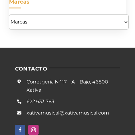
Marcas
CONTACTO
Corretgeria Nº 17 – A – Bajo, 46800
Xàtiva
622 633 783
xativamusical@xativamusical.com