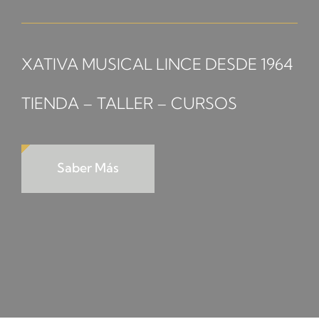
SERVICIOS TALLER
SERVICIOS TALLER
XATIVA MUSICAL LINCE DESDE 1964
OCASIÓN
TIENDA – TALLER – CURSOS
OCASIÓN
Saber Más