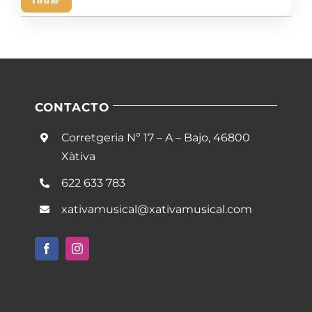
mín
má
CONTACTO
Corretgeria Nº 17 – A – Bajo, 46800
Xàtiva
622 633 783
xativamusical@xativamusical.com