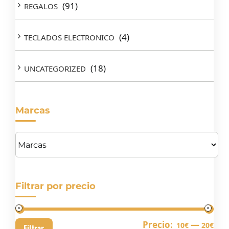
(91)
REGALOS
(4)
TECLADOS ELECTRONICO
(18)
UNCATEGORIZED
Marcas
Filtrar por precio
Pre
Pre
Precio:
—
10€
20€
Filtrar