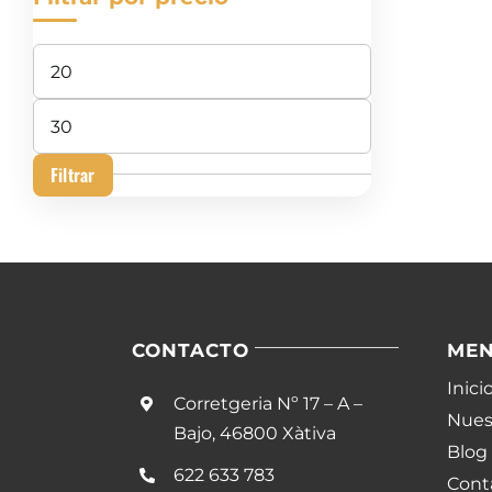
Precio
mínimo
Precio
máximo
Filtrar
CONTACTO
ME
Inici
Corretgeria Nº 17 – A –
Nuest
Bajo, 46800 Xàtiva
Blog
622 633 783
Cont