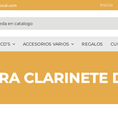
Inicio
sical.com
CD’S
ACCESORIOS VARIOS
REGALOS
CU
RA CLARINETE 