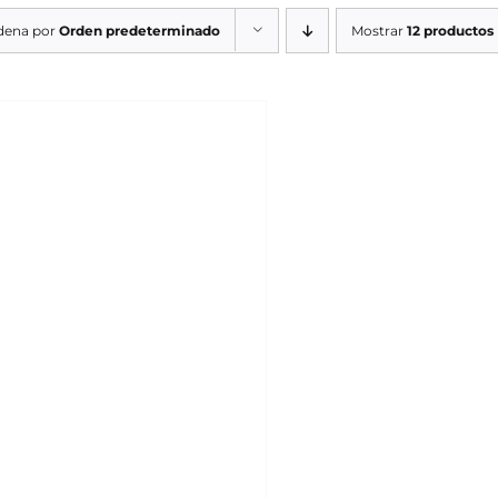
dena por
Orden predeterminado
Mostrar
12 productos