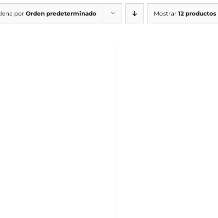
dena por
Orden predeterminado
Mostrar
12 productos