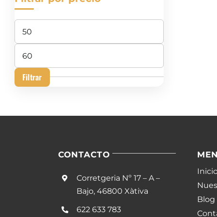
Precio
mínimo
Precio
máximo
Filtrar
CONTACTO
ME
Inici
Corretgeria Nº 17 – A –
Nuest
Bajo, 46800 Xàtiva
Blog
622 633 783
Cont