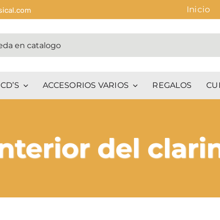
Inicio
sical.com
CD’S
ACCESORIOS VARIOS
REGALOS
CU
nterior del clar