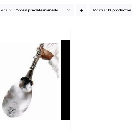
dena por
Orden predeterminado
Mostrar
12 productos