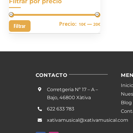
Filtrar por precio
Precio
Precio
Precio:
—
10€
20€
Filtrar
mínimo
máximo
CONTACTO
ME
Inici
Corretgeria Nº 17 – A –
Nuest
Bajo, 46800 Xàtiva
Blog
622 633 783
Cont
xativamusical@xativamusical.com