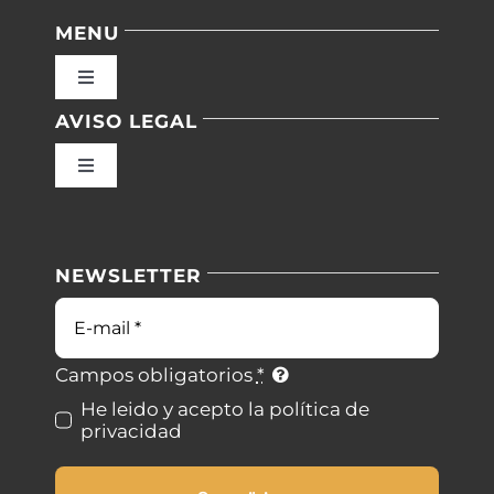
MENU
Toggle
Navigation
AVISO LEGAL
Inicio
Toggle
Navigation
Nuestras instalaciones
Política de privacidad
NEWSLETTER
Blog
Condiciones de uso
Correo
electrónico
Contacto
Ley de cookies
Campos obligatorios
*
He leido y acepto la política de
privacidad
Desistimiento