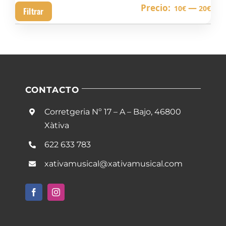
Pre
Pre
Precio:
—
10€
20€
Filtrar
mín
má
CONTACTO
Corretgeria Nº 17 – A – Bajo, 46800
Xàtiva
622 633 783
xativamusical@xativamusical.com