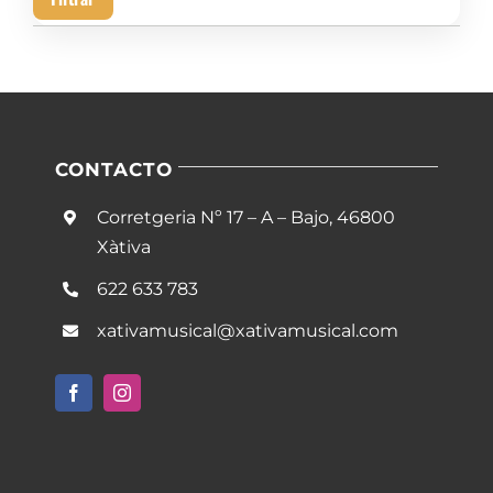
mín
má
CONTACTO
Corretgeria Nº 17 – A – Bajo, 46800
Xàtiva
622 633 783
xativamusical@xativamusical.com