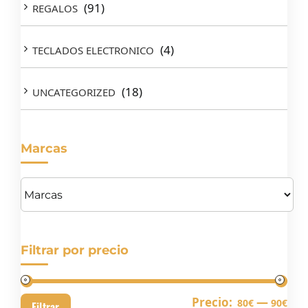
(91)
REGALOS
(4)
TECLADOS ELECTRONICO
(18)
UNCATEGORIZED
Marcas
Filtrar por precio
Pre
Pre
Precio:
—
80€
90€
Filtrar