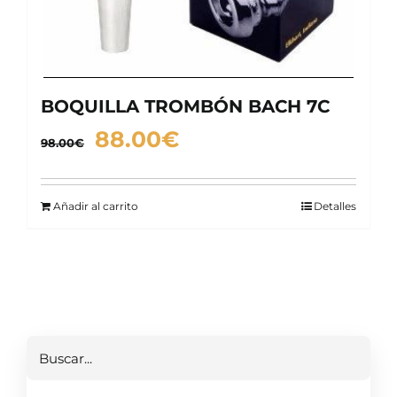
BOQUILLA TROMBÓN BACH 7C
El
El
88.00
€
98.00
€
precio
precio
original
actual
Añadir al carrito
Detalles
era:
es:
98.00€.
88.00€.
Buscar