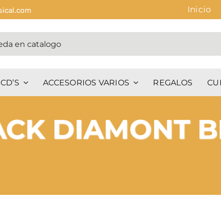
Inicio
sical.com
CD’S
ACCESORIOS VARIOS
REGALOS
CU
ACK DIAMONT B