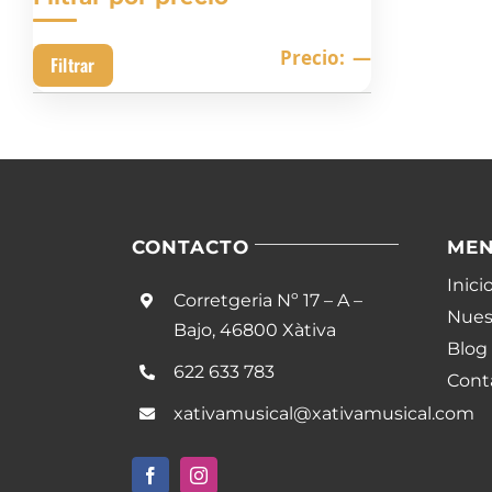
Precio
Precio
Precio:
—
Filtrar
mínimo
máximo
CONTACTO
ME
Inici
Corretgeria Nº 17 – A –
Nuest
Bajo, 46800 Xàtiva
Blog
622 633 783
Cont
xativamusical@xativamusical.com