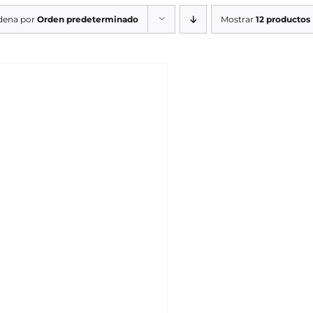
dena por
Orden predeterminado
Mostrar
12 productos