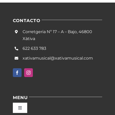
CONTACTO
Corretgeria Nº 17 – A – Bajo, 46800
Xàtiva
622 633 783
xativamusical@xativamusical.com
MENU
Toggle
Navigation