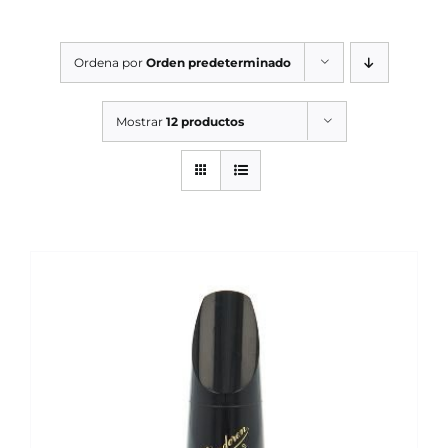
SERVICIOS TALLER
Ordena por
Orden predeterminado
SERVICIOS TALLER
OCASIÓN
Mostrar
12 productos
OCASIÓN