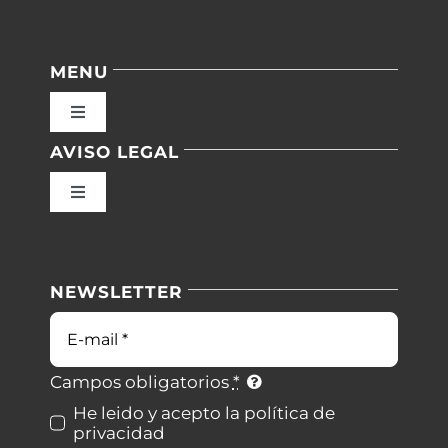
MENU
Toggle
Navigation
AVISO LEGAL
Inicio
Toggle
Navigation
Nuestras instalaciones
Política de privacidad
NEWSLETTER
Blog
Condiciones de uso
Correo
electrónico
Contacto
Ley de cookies
Campos obligatorios
*
He leido y acepto la política de
privacidad
Desistimiento