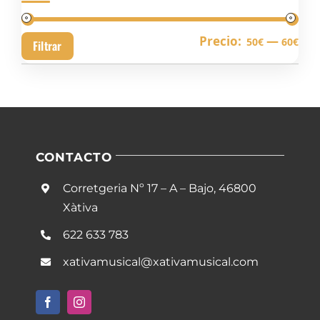
Pre
Pre
Precio:
—
50€
60€
Filtrar
mín
má
CONTACTO
Corretgeria Nº 17 – A – Bajo, 46800
Xàtiva
622 633 783
xativamusical@xativamusical.com