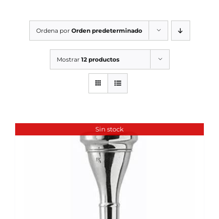
SERVICIOS TALLER
Ordena por
Orden predeterminado
SERVICIOS TALLER
OCASIÓN
Mostrar
12 productos
OCASIÓN
Sin stock