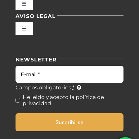
Toggle
Navigation
AVISO LEGAL
Inicio
Toggle
Navigation
Nuestras instalaciones
Política de privacidad
NEWSLETTER
Blog
Condiciones de uso
Correo
electrónico
Contacto
Ley de cookies
Campos obligatorios
*
He leido y acepto la política de
privacidad
Desistimiento
Suscribirse
Accesibilidad