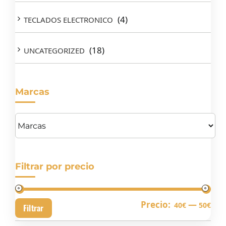
(4)
TECLADOS ELECTRONICO
(18)
UNCATEGORIZED
Marcas
Filtrar por precio
Pre
Pre
Precio:
—
40€
50€
Filtrar
mín
má