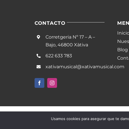
CONTACTO
ME
Inici
Corretgeria Nº 17 – A –
Nuest
Bajo, 46800 Xàtiva
Blog
622 633 783
Cont
xativamusical@xativamusical.com
Usamos cookies para asegurar que te damos