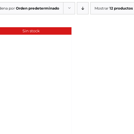
dena por
Orden predeterminado
Mostrar
12 productos
Sin stock