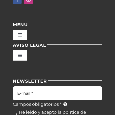
MENU
Toggle
Navigation
AVISO LEGAL
Inicio
Toggle
Navigation
Nuestras instalaciones
Política de privacidad
NEWSLETTER
Blog
Condiciones de uso
Correo
electrónico
Contacto
Ley de cookies
Campos obligatorios
*
He leido y acepto la política de