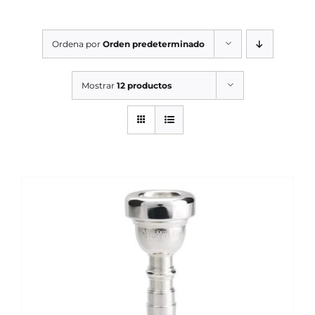
SERVICIOS TALLER
Ordena por
Orden predeterminado
SERVICIOS TALLER
OCASIÓN
Mostrar
12 productos
OCASIÓN