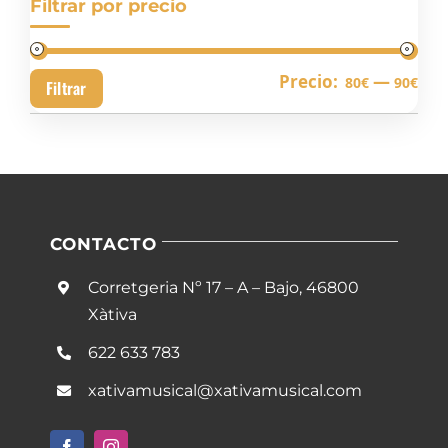
Filtrar por precio
Pre
Pre
Precio:
—
80€
90€
Filtrar
mín
má
CONTACTO
Corretgeria Nº 17 – A – Bajo, 46800
Xàtiva
622 633 783
xativamusical@xativamusical.com