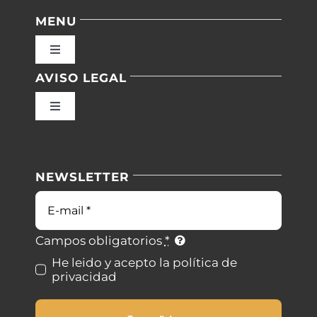
MENU
Toggle
Navigation
AVISO LEGAL
Inicio
Toggle
Navigation
Nuestras instalaciones
Política de privacidad
NEWSLETTER
Blog
Condiciones de uso
Correo
electrónico
Contacto
Ley de cookies
Campos obligatorios
*
He leido y acepto la política de
privacidad
Desistimiento