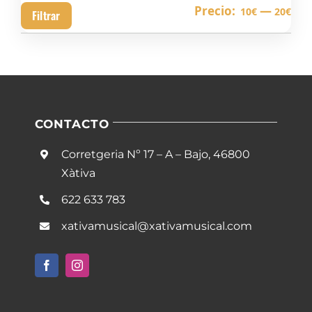
Pre
Pre
Precio:
—
10€
20€
Filtrar
mín
má
CONTACTO
Corretgeria Nº 17 – A – Bajo, 46800
Xàtiva
622 633 783
xativamusical@xativamusical.com