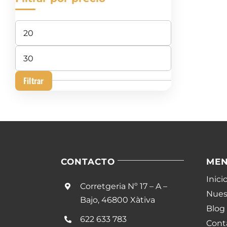
Precio
mínimo
Precio
máximo
Filtrar
CONTACTO
ME
Inici
Corretgeria Nº 17 – A –
Nuest
Bajo, 46800 Xàtiva
Blog
622 633 783
Cont