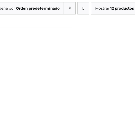
dena por
Orden predeterminado
Mostrar
12 productos