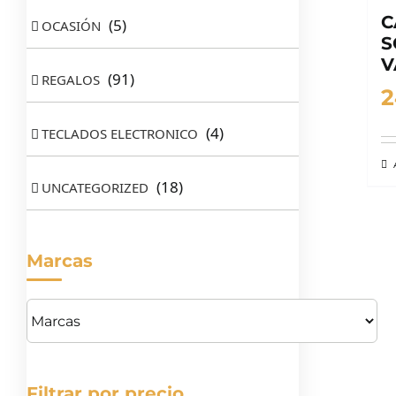
C
(5)
OCASIÓN
S
V
(91)
REGALOS
2
(4)
TECLADOS ELECTRONICO
(18)
UNCATEGORIZED
Marcas
Filtrar por precio