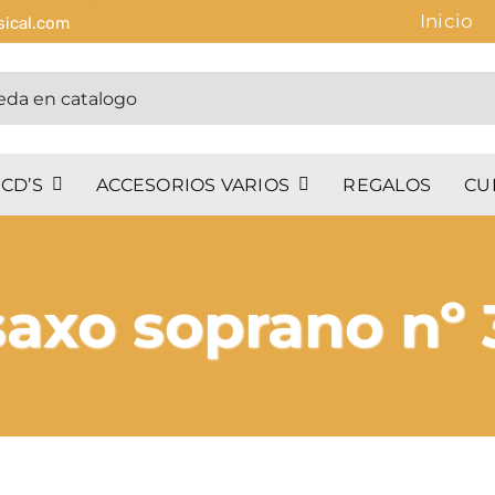
Inicio
sical.com
CD’S
ACCESORIOS VARIOS
REGALOS
CU
saxo soprano nº