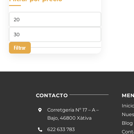
Precio
mínimo
Precio
máximo
Filtrar
CONTACTO
ME
Inici
Corretgeria Nº 17 – A –
Nuest
Bajo, 46800 Xàtiva
Blog
622 633 783
Cont