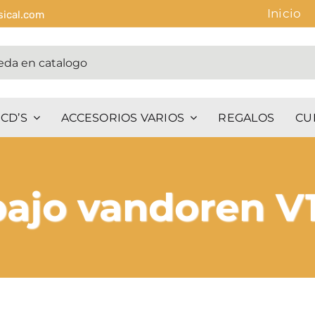
Inicio
sical.com
CD’S
ACCESORIOS VARIOS
REGALOS
CU
bajo vandoren V1