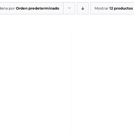
dena por
Orden predeterminado
Mostrar
12 productos