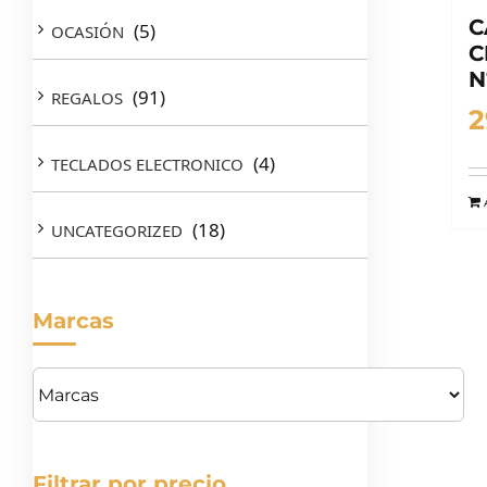
C
(5)
OCASIÓN
C
N
(91)
REGALOS
2
(4)
TECLADOS ELECTRONICO
(18)
UNCATEGORIZED
Marcas
Filtrar por precio